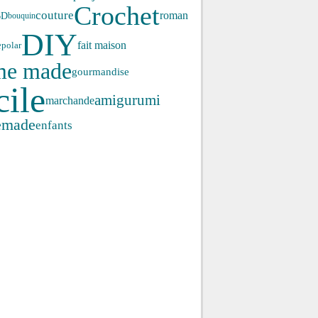
Crochet
couture
roman
BD
bouquin
DIY
e
fait maison
polar
me made
gourmandise
cile
amigurumi
marchande
emade
enfants