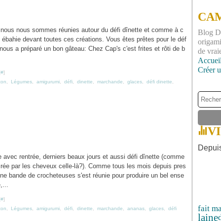
CAM
, nous nous sommes réunies autour du défi dînette et comme à c
Blog DI
e ébahie devant toutes ces créations. Vous êtes prêtes pour le déf
origami
 nous a préparé un bon gâteau: Chez Cap's c'est frites et rôti de b
de vrai
Accuei
Créer 
[
#
]
ton
,
Légumes
,
amigurumi
,
défi
,
dinette
,
marchande
,
glaces
,
défi dinette
,
V
Depuis
 avec rentrée, derniers beaux jours et aussi défi dînette (comme
 tirée par les cheveux celle-là?). Comme tous les mois depuis pres
ne bande de crocheteuses s'est réunie pour produire un bel ense
,...
[
#
]
fait m
ton
,
Légumes
,
amigurumi
,
défi
,
dinette
,
marchande
,
ananas
,
glaces
,
défi
laine