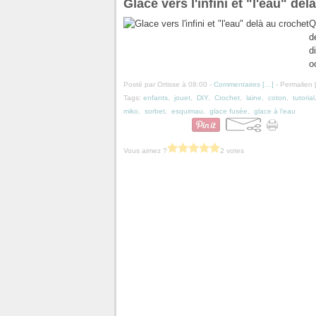
Glace vers l'infini et "l'eau" del
Q
d
d
o
Posté par Ortisse à 08:00 -
Commentaires [
…
]
- Permalien 
Tags:
enfants
,
jouet
,
DIY
,
Crochet
,
laine
,
coton
,
tutorial
miko
,
sorbet
,
esquimau
,
glace fusée
,
glace à l'eau
Vous aimez ?
2 votes