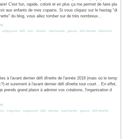
aire! C'est fun, rapide, coloré et en plus ça me permet de faire pla
isir aux enfants de mes copains. Si vous cliquez sur le hastag "di
nette" du blog, vous allez tomber sur de très nombreux...
[
#
]
,
amigurumi
,
défi
,
tuto
,
dinette
,
marchande
,
glaces
,
défi dinette
,
bâtonnet
,
ées à l'avant dernier défi dînette de l'année 2018 (mais où le temp
?) et surement à l'avant dernier défi dînette tout court... En effet,
e prends grand plaisir à admirer vos créations, l'organisation d
[
#
]
ton
,
Légumes
,
amigurumi
,
défi
,
dinette
,
marchande
,
glaces
,
défi dinette
,