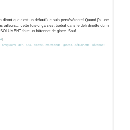
ns diront que c'est un défaut!) je suis persévérante! Quand j'ai une
as ailleurs... cette fois-ci ça s'est traduit dans le défi dinette du m
ABSOLUMENT faire un bâtonnet de glace. Sauf...
[
#
]
,
amigurumi
,
défi
,
tuto
,
dinette
,
marchande
,
glaces
,
défi dinette
,
bâtonnet
,