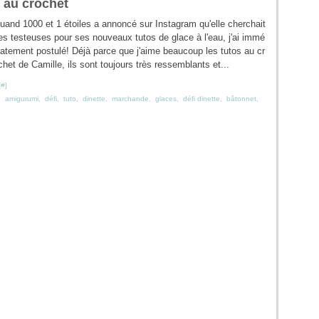
à au crochet
uand 1000 et 1 étoiles a annoncé sur Instagram qu'elle cherchait
es testeuses pour ses nouveaux tutos de glace à l'eau, j'ai immé
iatement postulé! Déjà parce que j'aime beaucoup les tutos au cr
chet de Camille, ils sont toujours très ressemblants et...
[
#
]
,
amigurumi
,
défi
,
tuto
,
dinette
,
marchande
,
glaces
,
défi dinette
,
bâtonnet
,