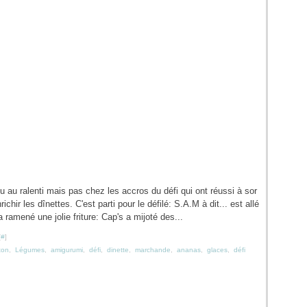
u au ralenti mais pas chez les accros du défi qui ont réussi à sor
nrichir les dînettes. C'est parti pour le défilé: S.A.M à dit... est allé
 ramené une jolie friture: Cap's a mijoté des...
[
#
]
ton
,
Légumes
,
amigurumi
,
défi
,
dinette
,
marchande
,
ananas
,
glaces
,
défi