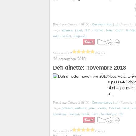
Posté par Ortisse à 08:00 -
Commentaires [
…
]
- Permalien 
Tags:
enfants
,
jouet
,
DIY
,
Crochet
,
laine
,
coton
,
tutorial
miko
,
sorbet
,
esquimau
Vous aimez ?
3 votes
28 novembre 2018
Défi dînette: novembre 2018
Nous voilà arriv
s passe-t-il donc
si chaque mois j
u...
Posté par Ortisse à 08:00 -
Commentaires [
…
]
- Permalien 
Tags:
poisson
,
enfants
,
jouet
,
oeufs
,
Crochet
,
laine
,
co
esquimau
,
avocat
,
raisin
,
frites
,
hamburger
,
rôti
Vous aimez ?
2 votes