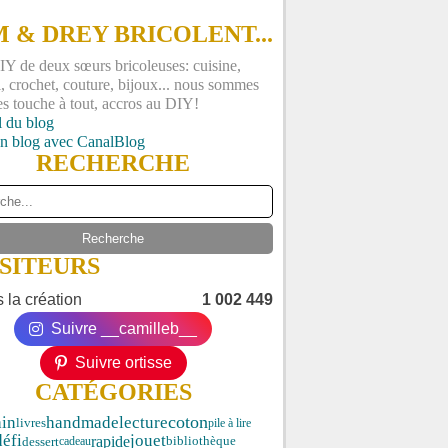
 & DREY BRICOLENT...
Y de deux sœurs bricoleuses: cuisine,
, crochet, couture, bijoux... nous sommes
es touche à tout, accros au DIY!
l du blog
un blog avec CanalBlog
RECHERCHE
ISITEURS
 la création
1 002 449
Suivre __camilleb__
Suivre ortisse
CATÉGORIES
ain
coton
handmade
lecture
livres
pile à lire
défi
jouet
rapide
dessert
cadeau
bibliothèque