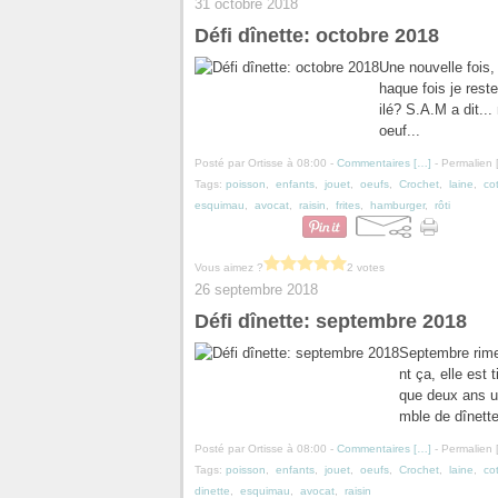
31 octobre 2018
Défi dînette: octobre 2018
Une nouvelle fois
haque fois je rest
ilé? S.A.M a dit...
oeuf...
Posté par Ortisse à 08:00 -
Commentaires [
…
]
- Permalien 
Tags:
poisson
,
enfants
,
jouet
,
oeufs
,
Crochet
,
laine
,
co
esquimau
,
avocat
,
raisin
,
frites
,
hamburger
,
rôti
Vous aimez ?
2 votes
26 septembre 2018
Défi dînette: septembre 2018
Septembre rime
nt ça, elle est
que deux ans u
mble de dînette
Posté par Ortisse à 08:00 -
Commentaires [
…
]
- Permalien 
Tags:
poisson
,
enfants
,
jouet
,
oeufs
,
Crochet
,
laine
,
co
dinette
,
esquimau
,
avocat
,
raisin