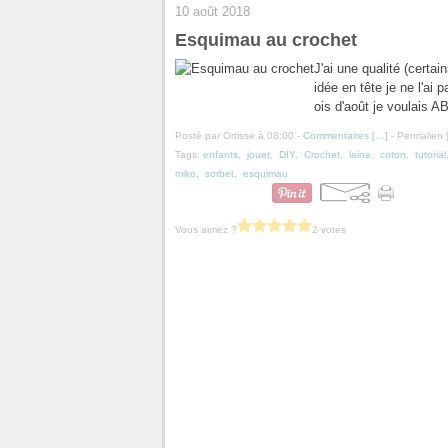
10 août 2018
Esquimau au crochet
J'ai une qualité (certai
idée en tête je ne l'ai p
ois d'août je voulais 
Posté par Ortisse à 08:00 -
Commentaires [
…
]
- Permalien 
Tags:
enfants
,
jouet
,
DIY
,
Crochet
,
laine
,
coton
,
tutorial
miko
,
sorbet
,
esquimau
Vous aimez ?
2 votes