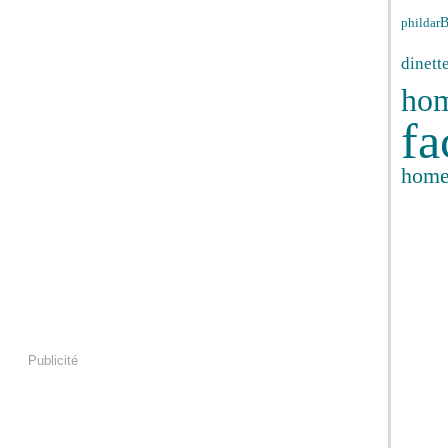
phildar
dinett
ho
fa
hom
Publicité