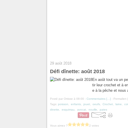
29 août 2018
Défi dînette: août 2018
En août tout va un pe
tir leur crochet et à e
e à la pêche et nous a
Posté par Ortisse à 08:00 -
Commentaires [
…
]
- Permalien 
Tags:
poisson
,
enfants
,
jouet
,
oeufs
,
Crochet
,
laine
,
co
dinette
,
esquimau
,
avocat
,
nouille
,
pates
Vous aimez ?
2 votes