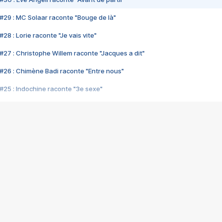
#29 : MC Solaar raconte "Bouge de là"
28 : Lorie raconte "Je vais vite"
#27 : Christophe Willem raconte "Jacques a dit"
#26 : Chimène Badi raconte "Entre nous"
#25 : Indochine raconte "3e sexe"
#24 : Zaho raconte "C'est chelou"
#23 : Patrick Bruel raconte "Au café des délices"
#22 : Kyo raconte "Le chemin"
#21 : Nolwenn Leroy raconte "Cassé"
#20 : Patrick Hernandez raconte "Born to be alive"
#19 : Lorie raconte "Près de moi"
#18 : Michael Jones raconte "A nos actes manqués" (avec Jean-Jacque