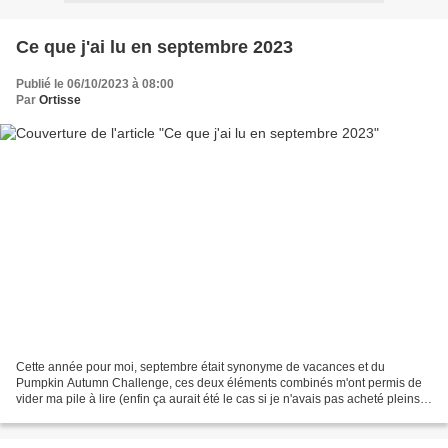
Ce que j'ai lu en septembre 2023
Publié le 06/10/2023 à 08:00
Par
Ortisse
Cette année pour moi, septembre était synonyme de vacances et du
Pumpkin Autumn Challenge, ces deux éléments combinés m'ont permis de
vider ma pile à lire (enfin ça aurait été le cas si je n'avais pas acheté pleins
de livres aussi...). J. CHAPMAN, les...