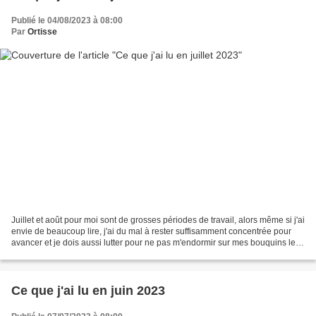
Publié le 04/08/2023 à 08:00
Par
Ortisse
Juillet et août pour moi sont de grosses périodes de travail, alors même si j'ai
envie de beaucoup lire, j'ai du mal à rester suffisamment concentrée pour
avancer et je dois aussi lutter pour ne pas m'endormir sur mes bouquins le
soir en rentrant. Cependant,...
Ce que j'ai lu en juin 2023