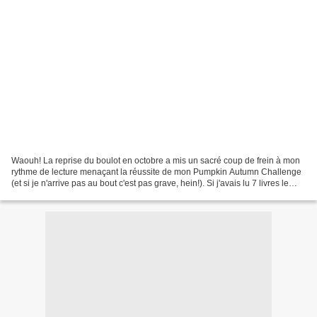
Waouh! La reprise du boulot en octobre a mis un sacré coup de frein à mon
rythme de lecture menaçant la réussite de mon Pumpkin Autumn Challenge
(et si je n'arrive pas au bout c'est pas grave, hein!). Si j'avais lu 7 livres le
mois dernier, je n'en ai...