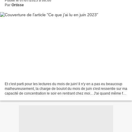
Publié le 07/07/2023 à 08:00
Par
Ortisse
Et c'est parti pour les lectures du mois de juin! Il n'y en a pas eu beaucoup
malheureusement, la charge de boulot du mois de juin s'est ressentie sur ma
capacité de concentration le soir en rentrant chez moi... J'ai quand même fait
quelques belles découvertes....