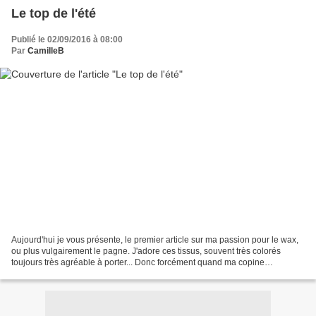
Le top de l'été
Publié le 02/09/2016 à 08:00
Par
CamilleB
Aujourd'hui je vous présente, le premier article sur ma passion pour le wax,
ou plus vulgairement le pagne. J'adore ces tissus, souvent très colorés
toujours très agréable à porter... Donc forcément quand ma copine
burkinabée est venue me rendre visite,...