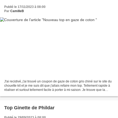
Publié le 17/11/2023 à 08:00
Par
CamilleB
J'ai recidivé, j'ai trouvé un coupon de gaze de coton gris chiné sur le site du
chouette kit et je me suis dit que j'allais refaire mon top. Tellement rapide à
réaliser et surtout tellement facile à porter à mi-saison. Je trouve que la
qualité du tissu...
Top Ginette de Phildar
Publié le 29/09/2023 à 08:00