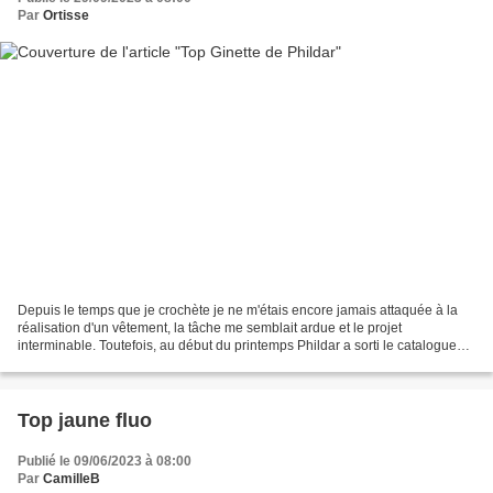
Par
Ortisse
Depuis le temps que je crochète je ne m'étais encore jamais attaquée à la
réalisation d'un vêtement, la tâche me semblait ardue et le projet
interminable. Toutefois, au début du printemps Phildar a sorti le catalogue
n°226 dédié au crochet et j'ai eu...
Top jaune fluo
Publié le 09/06/2023 à 08:00
Par
CamilleB