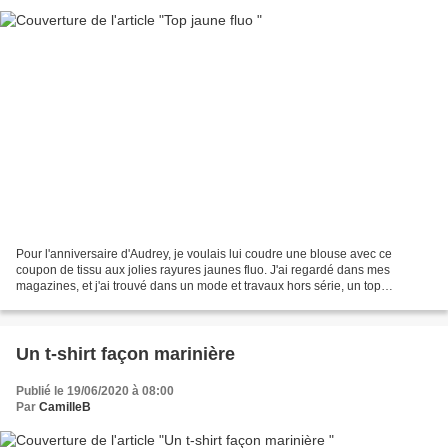
Pour l'anniversaire d'Audrey, je voulais lui coudre une blouse avec ce
coupon de tissu aux jolies rayures jaunes fluo. J'ai regardé dans mes
magazines, et j'ai trouvé dans un mode et travaux hors série, un top
oversize. Modèle parfait pour Audrey. J'avais...
Un t-shirt façon marinière
Publié le 19/06/2020 à 08:00
Par
CamilleB