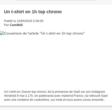
Un t-shirt en 1h top chrono
Publié le 15/05/2020 à 08:00
Par
CamilleB
Un t-shirt en 1heure top chrono, fut la promesse de Gaël sur son Instagram.
Vendredi 8 mai à 17h, en partenariat avec makerist France, j'ai retrouvé Gael
avec une centaine de couturières, sur insta et nous avons cousu ensemble
notre t-shirt. Au préalable,...