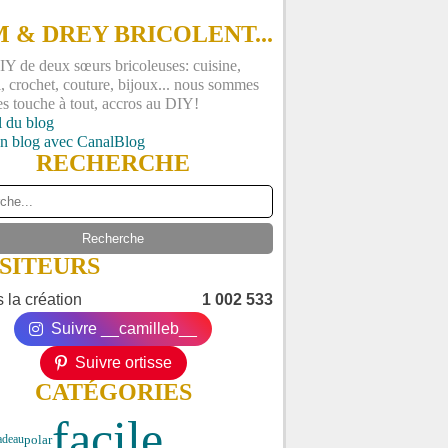
 & DREY BRICOLENT...
Y de deux sœurs bricoleuses: cuisine,
, crochet, couture, bijoux... nous sommes
es touche à tout, accros au DIY!
l du blog
un blog avec CanalBlog
RECHERCHE
ISITEURS
 la création
1 002 533
Suivre __camilleb__
Suivre ortisse
CATÉGORIES
facile
polar
adeau