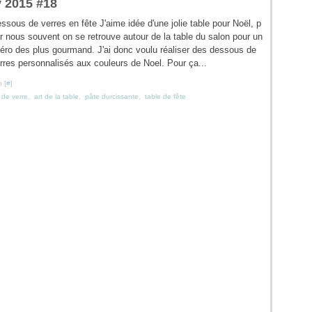
y 2015 #18
ssous de verres en fête J'aime idée d'une jolie table pour Noël, p
r nous souvent on se retrouve autour de la table du salon pour un
éro des plus gourmand. J'ai donc voulu réaliser des dessous de
rres personnalisés aux couleurs de Noel. Pour ça...
 [
#
]
de verre
,
art de la table
,
pâte durcissante
,
table de fête