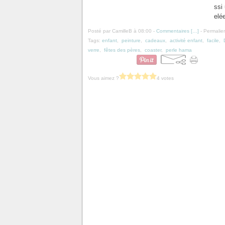
ssi
elé
Posté par CamilleB à 08:00 -
Commentaires [
…
]
- Permalien
Tags:
enfant
,
peinture
,
cadeaux
,
activité enfant
,
facile
,
verre
,
fêtes des pères
,
coaster
,
perle hama
Vous aimez ?
4 votes