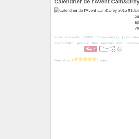
Calendrier de l'Avent Cam&Dre
De
ou
ap
ve
Posté par CamilleB à 08:00 -
Commentaires [
…
]
- Permalien
Tags:
création
,
peinture
,
Noël
,
tampons
,
deco
,
Dessous 
Vous aimez ?
2 votes