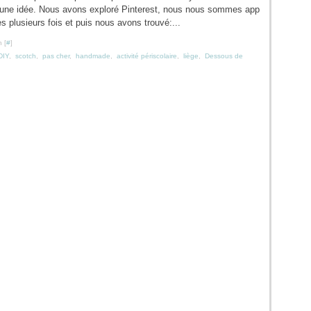
 une idée. Nous avons exploré Pinterest, nous nous sommes app
es plusieurs fois et puis nous avons trouvé:...
 [
#
]
DIY
,
scotch
,
pas cher
,
handmade
,
activité périscolaire
,
liège
,
Dessous de