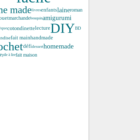
me made
laine
enfants
roman
livres
amigurumi
ouet
marchande
bouquin
DIY
coton
lecture
dinette
BD
èque
fait main
handmade
ndise
ochet
homemade
défi
dessert
e
fait maison
pile à lire