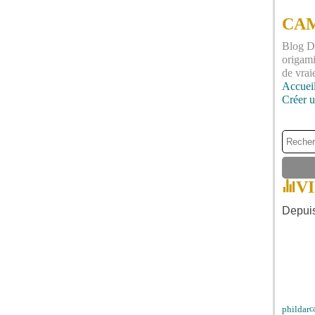
CAM
Blog DI
origami
de vrai
Accuei
Créer 
V
Depuis
phildar
c