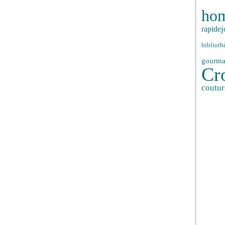
ho
j
rapide
biblioth
gourma
Cr
coutur