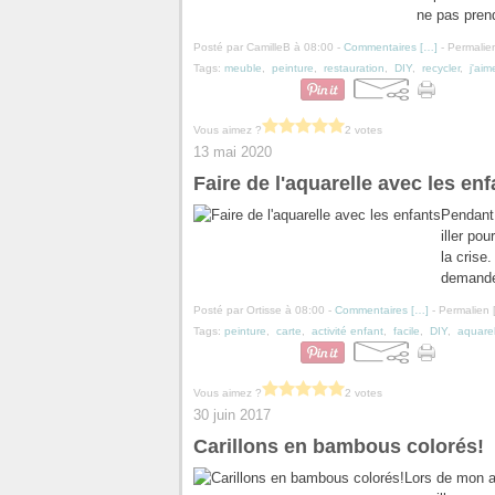
ne pas prend
Posté par CamilleB à 08:00 -
Commentaires [
…
]
- Permalien
Tags:
meuble
,
peinture
,
restauration
,
DIY
,
recycler
,
j'aim
Vous aimez ?
2 votes
13 mai 2020
Faire de l'aquarelle avec les enf
Pendant 
iller po
la crise
demandé 
Posté par Ortisse à 08:00 -
Commentaires [
…
]
- Permalien 
Tags:
peinture
,
carte
,
activité enfant
,
facile
,
DIY
,
aquarel
Vous aimez ?
2 votes
30 juin 2017
Carillons en bambous colorés!
Lors de mon at