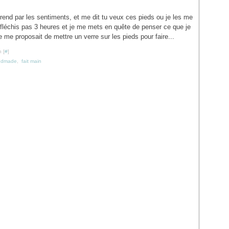
nd par les sentiments, et me dit tu veux ces pieds ou je les me
éfléchis pas 3 heures et je me mets en quête de penser ce que je
e me proposait de mettre un verre sur les pieds pour faire...
 [
#
]
ndmade
,
fait main