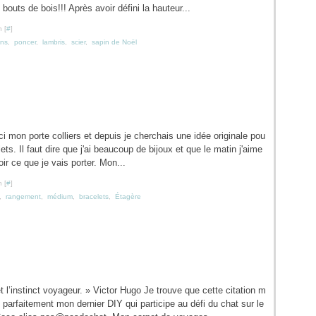
 bouts de bois!!! Après avoir défini la hauteur...
 [
#
]
ins
,
poncer
,
lambris
,
scier
,
sapin de Noël
i mon porte colliers et depuis je cherchais une idée originale pou
ts. Il faut dire que j'ai beaucoup de bijoux et que le matin j'aime
ir ce que je vais porter. Mon...
 [
#
]
,
rangement
,
médium
,
bracelets
,
Étagère
 et l’instinct voyageur. » Victor Hugo Je trouve que cette citation m
 parfaitement mon dernier DIY qui participe au défi du chat sur le