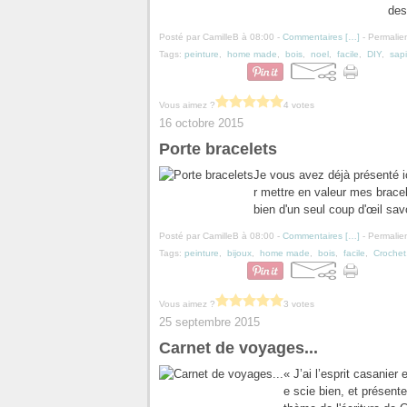
des
Posté par CamilleB à 08:00 -
Commentaires [
…
]
- Permalien
Tags:
peinture
,
home made
,
bois
,
noel
,
facile
,
DIY
,
sap
Vous aimez ?
4 votes
16 octobre 2015
Porte bracelets
Je vous avez déjà présenté ic
r mettre en valeur mes bracele
bien d'un seul coup d'œil savo
Posté par CamilleB à 08:00 -
Commentaires [
…
]
- Permalien
Tags:
peinture
,
bijoux
,
home made
,
bois
,
facile
,
Crochet
Vous aimez ?
3 votes
25 septembre 2015
Carnet de voyages...
« J’ai l’esprit casanier
e scie bien, et présente