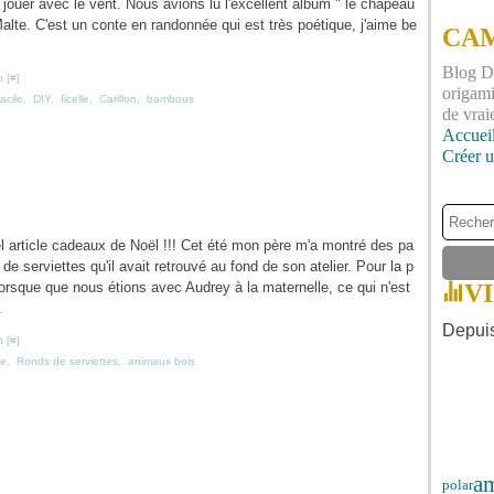
r jouer avec le vent. Nous avions lu l'excellent album " le chapeau
lte. C'est un conte en randonnée qui est très poétique, j'aime be
CAM
Blog DI
 [
#
]
origami
facile
,
DIY
,
ficelle
,
Carillon
,
bambous
de vrai
Accuei
Créer 
l article cadeaux de Noël !!! Cet été mon père m'a montré des pa
de serviettes qu'il avait retrouvé au fond de son atelier. Pour la p
, lorsque que nous étions avec Audrey à la maternelle, ce qui n'est
V
.
Depuis
 [
#
]
le
,
Ronds de serviettes
,
animaux bois
a
polar