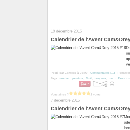
18 décembre 2015
Calendrier de l'Avent Cam&Dre
De
ou
ap
ve
Posté par CamilleB à 08:00 -
Commentaires [
…
]
- Permalien
Tags:
création
,
peinture
,
Noël
,
tampons
,
deco
,
Dessous 
Vous aimez ?
2 votes
7 décembre 2015
Calendrier de l'Avent Cam&Drey
Mon
ode
lan