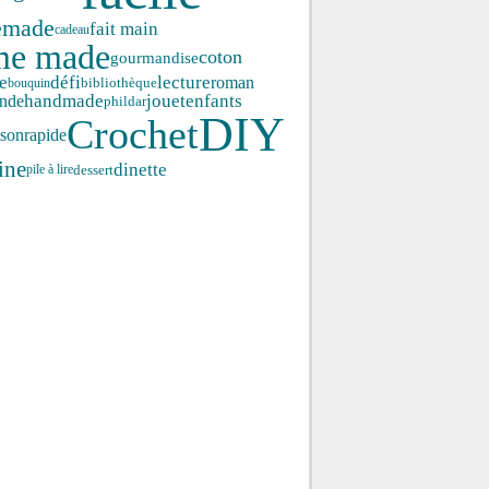
emade
fait main
cadeau
me made
coton
gourmandise
e
défi
lecture
roman
bouquin
bibliothèque
enfants
handmade
jouet
nde
phildar
DIY
Crochet
ison
rapide
ine
dinette
dessert
pile à lire