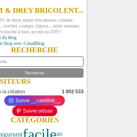
 & DREY BRICOLENT...
Y de deux sœurs bricoleuses: cuisine,
, crochet, couture, bijoux... nous sommes
es touche à tout, accros au DIY!
l du blog
un blog avec CanalBlog
RECHERCHE
ISITEURS
 la création
1 002 533
Suivre __camilleb__
Suivre ortisse
CATÉGORIES
facile
migurumi
BD