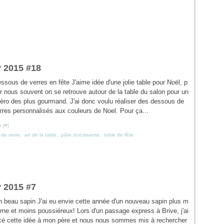
y 2015 #18
ssous de verres en fête J'aime idée d'une jolie table pour Noël, p
r nous souvent on se retrouve autour de la table du salon pour un
éro des plus gourmand. J'ai donc voulu réaliser des dessous de
rres personnalisés aux couleurs de Noel. Pour ça...
 [
#
]
de verre
,
art de la table
,
pâte durcissante
,
table de fête
 2015 #7
 beau sapin J'ai eu envie cette année d'un nouveau sapin plus m
rne et moins poussiéreux! Lors d'un passage express à Brive, j'ai
cé cette idée à mon père et nous nous sommes mis à rechercher