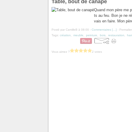
Table, bout de canapé
Quand mon père me pre
ts au feu. Bon je ne r
vais en faire. Mon pèr
Posté par CamilleB à 08:00 -
Commentaires [
…
]
- Permalien
Tags:
création
,
meuble
,
peinture
,
bois
,
restauration
,
ha
Vous aimez ?
2 votes