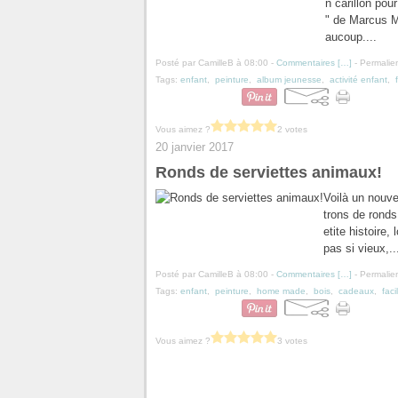
n carillon pou
" de Marcus Ma
aucoup....
Posté par CamilleB à 08:00 -
Commentaires [
…
]
- Permalien
Tags:
enfant
,
peinture
,
album jeunesse
,
activité enfant
,
Vous aimez ?
2 votes
20 janvier 2017
Ronds de serviettes animaux!
Voilà un nouve
trons de ronds 
etite histoire
pas si vieux,..
Posté par CamilleB à 08:00 -
Commentaires [
…
]
- Permalien
Tags:
enfant
,
peinture
,
home made
,
bois
,
cadeaux
,
faci
Vous aimez ?
3 votes