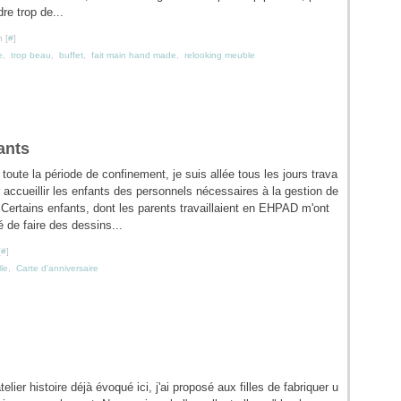
re trop de...
 [
#
]
e
,
trop beau
,
buffet
,
fait main hand made
,
relooking meuble
ants
toute la période de confinement, je suis allée tous les jours trava
ur accueillir les enfants des personnels nécessaires à la gestion de
. Certains enfants, dont les parents travaillaient en EHPAD m'ont
de faire des dessins...
[
#
]
le
,
Carte d'anniversaire
elier histoire déjà évoqué ici, j'ai proposé aux filles de fabriquer u