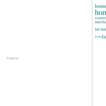
hom
ho
coutur
marcha
fait ma
la
livres
Publicité