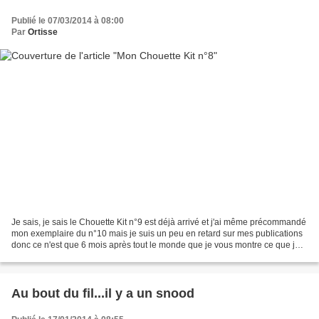
Publié le 07/03/2014 à 08:00
Par
Ortisse
Je sais, je sais le Chouette Kit n°9 est déjà arrivé et j'ai même précommandé
mon exemplaire du n°10 mais je suis un peu en retard sur mes publications
donc ce n'est que 6 mois après tout le monde que je vous montre ce que je
me suis amusée à crocheter...
Au bout du fil...il y a un snood