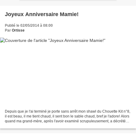
Joyeux Anniversaire Mamie!
Publié le 02/05/2014 à 08:00
Par
Ortisse
Depuis que je l'ai terminé je porte sans arrêt mon shawl du Chouette Kit n°8,
il est beau, il me tient chaud, il sent bon le sable chaud, bref je l'adore! Alors
quand ma grand-mère, après l'avoir examiné scrupuleusement, a décrété
qu'il était très joli,...