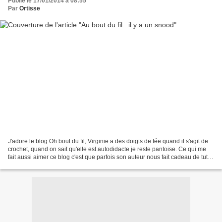
Publié le 17/01/2014 à 08:55
Par
Ortisse
J'adore le blog Oh bout du fil, Virginie a des doigts de fée quand il s'agit de
crochet, quand on sait qu'elle est autodidacte je reste pantoise. Ce qui me
fait aussi aimer ce blog c'est que parfois son auteur nous fait cadeau de tutos
que je m'empresse...