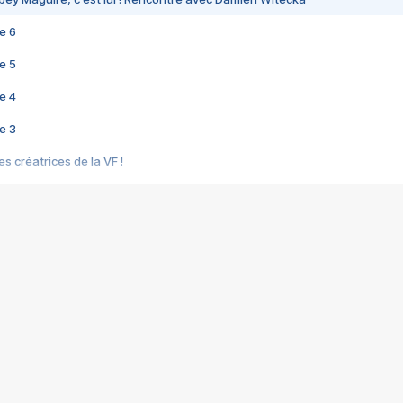
e 6
e 5
e 4
e 3
s créatrices de la VF !
e 2
e 1
e Mektoub My Love arrive enfin ! Rencontre avec Shaïn Boumedine et Sal
i : après Toni en famille
elle réalise le bouleversant Dites lui que je l'aime
ais ! Rencontre autour de Vie privée de Rebecca Zlotowski
 de Marguerite, Grave... Rencontre avec Ella Rumpf