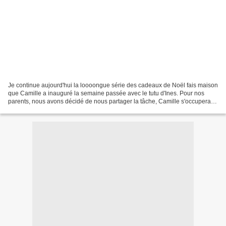
Je continue aujourd'hui la loooongue série des cadeaux de Noël fais maison
que Camille a inauguré la semaine passée avec le tutu d'Ines. Pour nos
parents, nous avons décidé de nous partager la tâche, Camille s'occupera
du cadeau de maman, moi de celui...