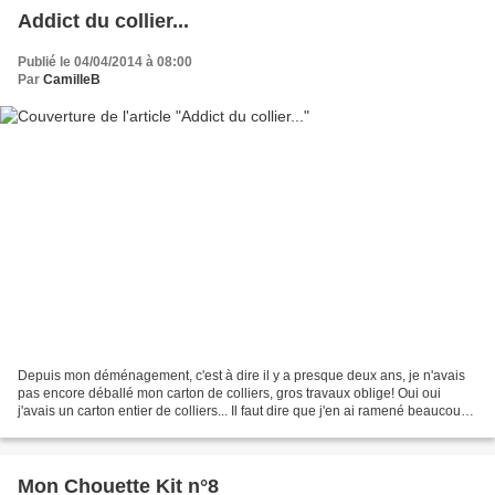
Addict du collier...
Publié le 04/04/2014 à 08:00
Par
CamilleB
Depuis mon déménagement, c'est à dire il y a presque deux ans, je n'avais
pas encore déballé mon carton de colliers, gros travaux oblige! Oui oui
j'avais un carton entier de colliers... Il faut dire que j'en ai ramené beaucoup
du Burkina et qu'on m'en...
Mon Chouette Kit n°8