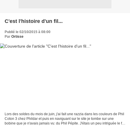
C'est l'histoire d'un fil...
Publié le 02/10/2015 à 08:00
Par
Ortisse
Lors des soldes du mois de juin, j'ai fait une razzia dans les couleurs de Phil
Coton 3 chez Phildar et puis en naviguant sur le site je tombe sur une
bobine que je n'avais jamais vu: du Phil Pépite. J'étais un peu intriguée le fil
ressemblait à du trapilho...