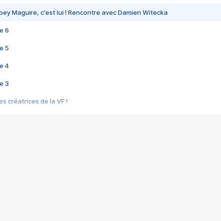
bey Maguire, c'est lui ! Rencontre avec Damien Witecka
e 6
e 5
e 4
e 3
s créatrices de la VF !
e 2
e 1
e Mektoub My Love arrive enfin ! Rencontre avec Shaïn Boumedine et Sal
i : après Toni en famille
elle réalise le bouleversant Dites lui que je l'aime
ais ! Rencontre autour de Vie privée de Rebecca Zlotowski