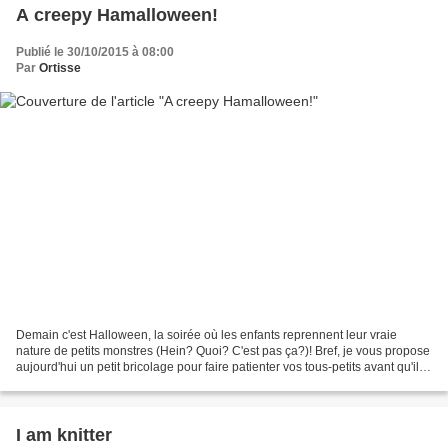
A creepy Hamalloween!
Publié le 30/10/2015 à 08:00
Par
Ortisse
Demain c'est Halloween, la soirée où les enfants reprennent leur vraie
nature de petits monstres (Hein? Quoi? C'est pas ça?)! Bref, je vous propose
aujourd'hui un petit bricolage pour faire patienter vos tous-petits avant qu'ils
ne revètent leurs costumes...
I am knitter