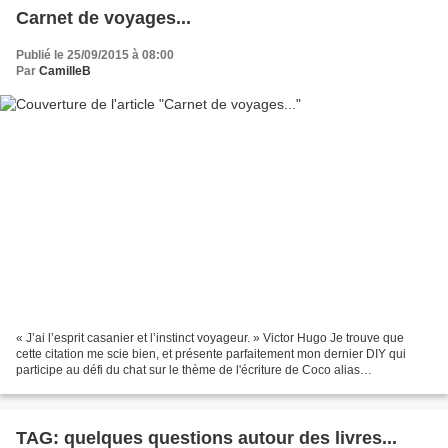
Carnet de voyages...
Publié le 25/09/2015 à 08:00
Par
CamilleB
« J’ai l’esprit casanier et l’instinct voyageur. » Victor Hugo Je trouve que
cette citation me scie bien, et présente parfaitement mon dernier DIY qui
participe au défi du chat sur le thème de l'écriture de Coco alias
pas@pasdechat. Mon carnet de voyages...
TAG: quelques questions autour des livres...