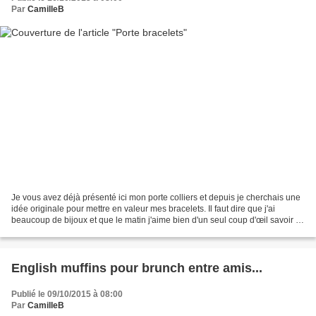
Par
CamilleB
Je vous avez déjà présenté ici mon porte colliers et depuis je cherchais une
idée originale pour mettre en valeur mes bracelets. Il faut dire que j'ai
beaucoup de bijoux et que le matin j'aime bien d'un seul coup d'œil savoir ce
que je vais porter. Mon...
English muffins pour brunch entre amis...
Publié le 09/10/2015 à 08:00
Par
CamilleB