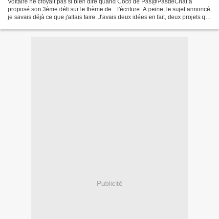
Voltaire ne croyait pas si bien dire quand Coco de Pas@PasdeChat a
proposé son 3ème défi sur le thème de... l'écriture. A peine, le sujet annoncé
je savais déjà ce que j'allais faire. J'avais deux idées en fait, deux projets qui
sont depuis longtemps...
Publicité