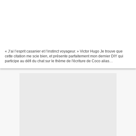
« J’ai l’esprit casanier et l’instinct voyageur. » Victor Hugo Je trouve que
cette citation me scie bien, et présente parfaitement mon dernier DIY qui
participe au défi du chat sur le thème de l'écriture de Coco alias
pas@pasdechat. Mon carnet de voyages...