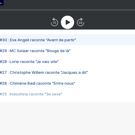
#30 : Eve Angeli raconte "Avant de partir"
#29 : MC Solaar raconte "Bouge de là"
28 : Lorie raconte "Je vais vite"
#27 : Christophe Willem raconte "Jacques a dit"
#26 : Chimène Badi raconte "Entre nous"
#25 : Indochine raconte "3e sexe"
#24 : Zaho raconte "C'est chelou"
#23 : Patrick Bruel raconte "Au café des délices"
#22 : Kyo raconte "Le chemin"