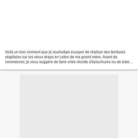
Voilà un bon moment que je souhaitais essayer de réaliser des teintures
végétales sur les vieux draps en coton de ma grand mère. Avant de
commencer, je vous suggère de faire votre récolte d'épluchures ou de baies.
La teinture végétale ne s'improvise pas......