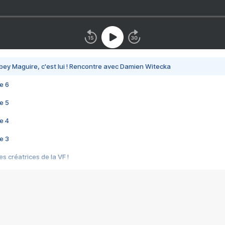
bey Maguire, c'est lui ! Rencontre avec Damien Witecka
e 6
e 5
e 4
e 3
s créatrices de la VF !
e 2
e 1
e Mektoub My Love arrive enfin ! Rencontre avec Shaïn Boumedine et Sal