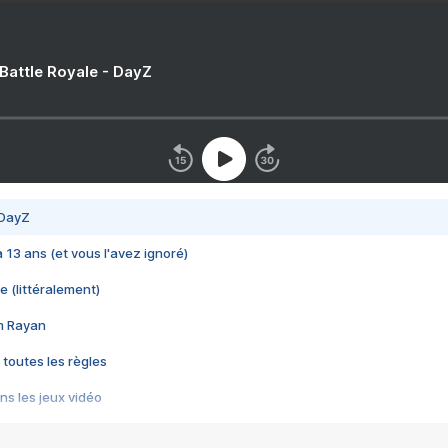
 Battle Royale - DayZ
 DayZ
 a 13 ans (et vous l'avez ignoré)
e (littéralement)
im Rayan
 toutes les règles
s les jeux vidéo
us choquant de Rockstar ? - Le scandale BULLY