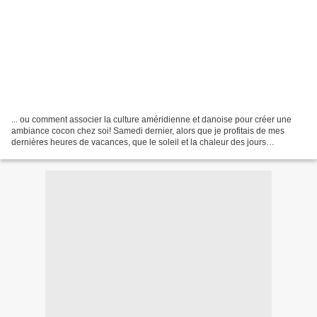
... ou comment associer la culture améridienne et danoise pour créer une
ambiance cocon chez soi! Samedi dernier, alors que je profitais de mes
dernières heures de vacances, que le soleil et la chaleur des jours
précédents s'étaient envolés du jour au...