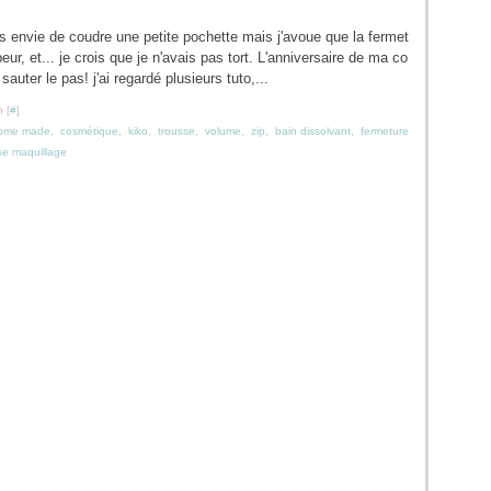
is envie de coudre une petite pochette mais j'avoue que la fermet
peur, et... je crois que je n'avais pas tort. L'anniversaire de ma co
auter le pas! j'ai regardé plusieurs tuto,...
 [
#
]
ome made
,
cosmétique
,
kiko
,
trousse
,
volume
,
zip
,
bain dissolvant
,
fermeture
se maquillage