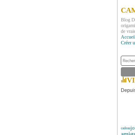
CAM
Blog DI
origami
de vrai
Accuei
Créer 
V
Depuis
jo
cadeau
amig