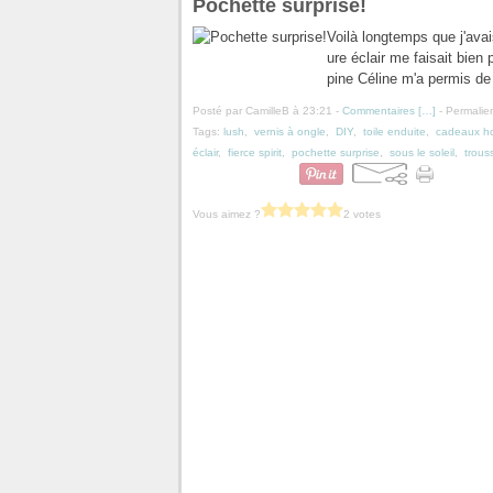
Pochette surprise!
Voilà longtemps que j'ava
ure éclair me faisait bien 
pine Céline m'a permis de s
Posté par CamilleB à 23:21 -
Commentaires [
…
]
- Permalien
Tags:
lush
,
vernis à ongle
,
DIY
,
toile enduite
,
cadeaux h
éclair
,
fierce spirit
,
pochette surprise
,
sous le soleil
,
trous
Vous aimez ?
2 votes