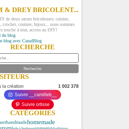
 & DREY BRICOLENT...
Y de deux sœurs bricoleuses: cuisine,
, crochet, couture, bijoux... nous sommes
es touche à tout, accros au DIY!
l du blog
un blog avec CanalBlog
RECHERCHE
ISITEURS
 la création
1 002 378
Suivre __camilleb__
Suivre ortisse
CATÉGORIES
homemade
uet
handmade
urumi
roman
dessert
pile à lire
bibliothèque