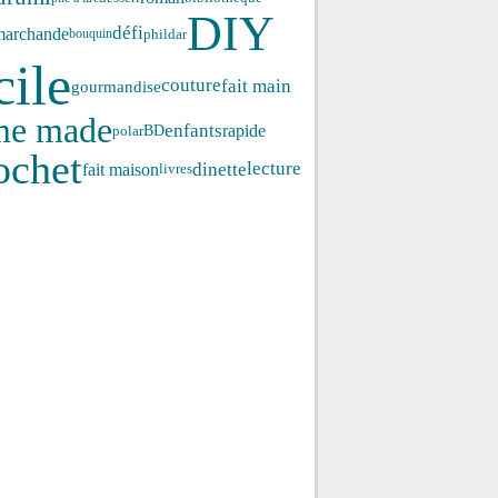
DIY
défi
marchande
phildar
bouquin
cile
fait main
couture
gourmandise
me made
enfants
rapide
polar
BD
ochet
lecture
dinette
fait maison
livres