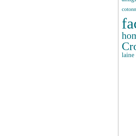
coton
fa
ho
Cr
laine