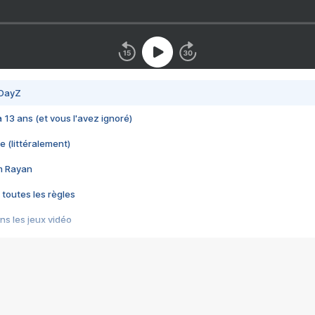
 DayZ
 a 13 ans (et vous l'avez ignoré)
e (littéralement)
im Rayan
 toutes les règles
s les jeux vidéo
us choquant de Rockstar ? - Le scandale BULLY
e plus moche de Steam
du RÊVE tourne au CAUCHEMAR