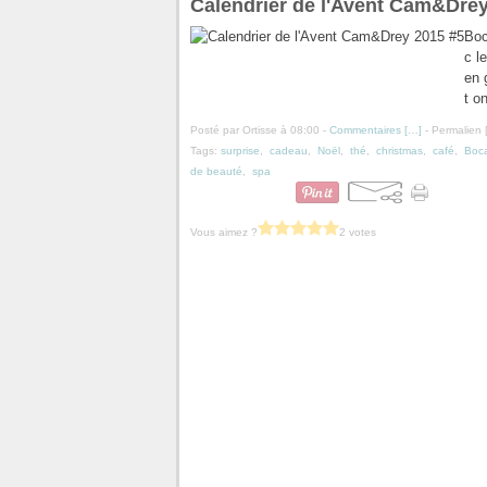
Calendrier de l'Avent Cam&Drey
Boc
c l
en 
t o
Posté par Ortisse à 08:00 -
Commentaires [
…
]
- Permalien 
Tags:
surprise
,
cadeau
,
Noël
,
thé
,
christmas
,
café
,
Boca
de beauté
,
spa
Vous aimez ?
2 votes