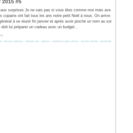
 2015 #5
aux surprises Je ne sais pas si vous êtes comme moi mais ave
es copains ont fait tous les ans notre petit Noël à nous. On arrive
général à se réunir fin janvier et après avoir pioché un nom au sor
n doit lui préparer un cadeau avec un budget...
[
#
]
l
,
bocal cadeau
,
mason jar
,
apéro
,
cadeaux pas chers
,
secret santa
,
produits