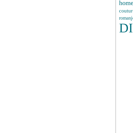
hom
coutur
roman
D