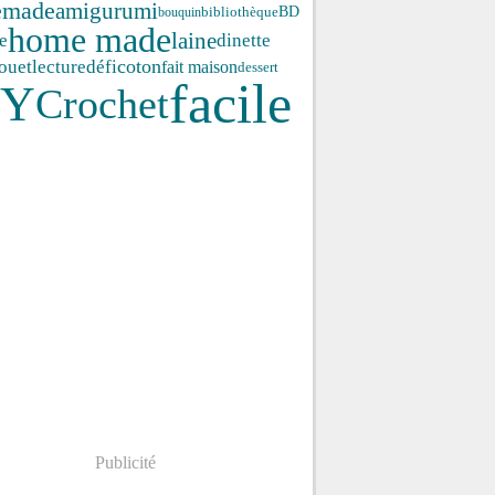
emade
amigurumi
BD
bouquin
bibliothèque
home made
laine
e
dinette
coton
jouet
lecture
défi
fait maison
dessert
facile
IY
Crochet
Publicité