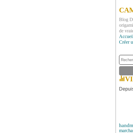
CAM
Blog DI
origami
de vrai
Accuei
Créer 
V
Depuis
handm
marcha