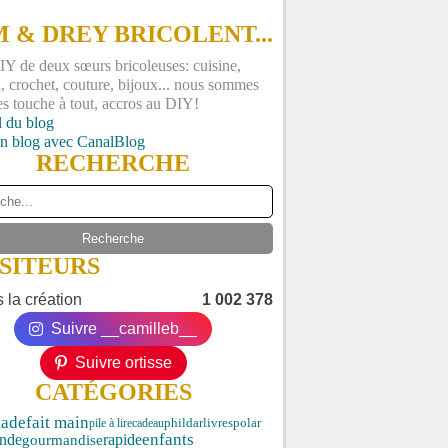
 & DREY BRICOLENT...
Y de deux sœurs bricoleuses: cuisine,
, crochet, couture, bijoux... nous sommes
es touche à tout, accros au DIY!
l du blog
un blog avec CanalBlog
RECHERCHE
ISITEURS
 la création
1 002 378
Suivre __camilleb__
Suivre ortisse
CATÉGORIES
fait main
ade
phildar
polar
pile à lire
cadeau
livres
enfants
nde
gourmandise
rapide