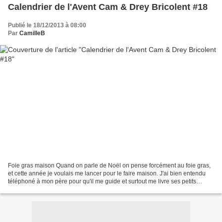
Calendrier de l'Avent Cam & Drey Bricolent #18
Publié le 18/12/2013 à 08:00
Par
CamilleB
Foie gras maison Quand on parle de Noël on pense forcément au foie gras,
et cette année je voulais me lancer pour le faire maison. J'ai bien entendu
téléphoné à mon père pour qu'il me guide et surtout me livre ses petits
secrets! J'ai acheté un foie gras...