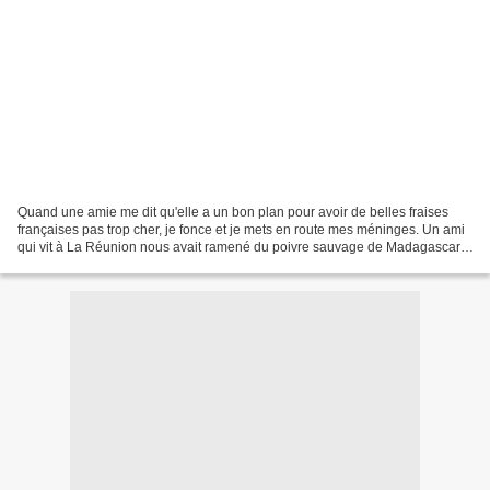
Quand une amie me dit qu'elle a un bon plan pour avoir de belles fraises
françaises pas trop cher, je fonce et je mets en route mes méninges. Un ami
qui vit à La Réunion nous avait ramené du poivre sauvage de Madagascar.
Ce poivre est extraordinaire,...