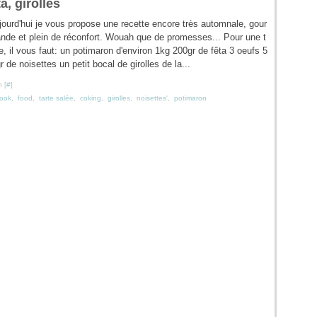
a, girolles
jourd'hui je vous propose une recette encore très automnale, gour
nde et plein de réconfort. Wouah que de promesses... Pour une t
e, il vous faut: un potimaron d'environ 1kg 200gr de fêta 3 oeufs 5
r de noisettes un petit bocal de girolles de la...
 [
#
]
ook
,
food
,
tarte salée
,
coking
,
girolles
,
noisettes'
,
potimaron