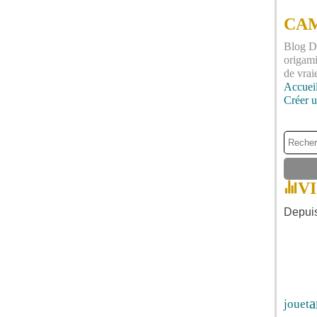
CAM
Blog DI
origami
de vrai
Accuei
Créer 
V
Depuis
a
jouet