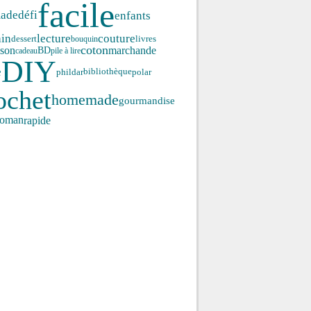
facile
enfants
ade
défi
ain
lecture
couture
dessert
bouquin
livres
coton
ison
marchande
BD
cadeau
pile à lire
DIY
e
phildar
polar
bibliothèque
ochet
homemade
gourmandise
roman
rapide