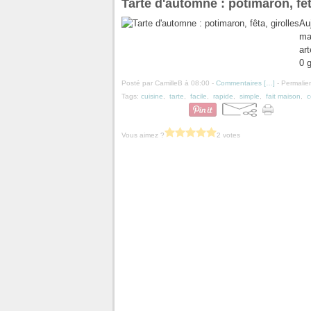
Tarte d'automne : potimaron, fêt
Au
ma
art
0 g
Posté par CamilleB à 08:00 -
Commentaires [
…
]
- Permalien
Tags:
cuisine
,
tarte
,
facile
,
rapide
,
simple
,
fait maison
,
c
Vous aimez ?
2 votes