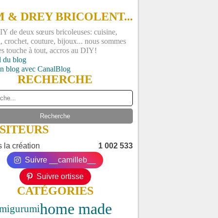
 & DREY BRICOLENT...
Y de deux sœurs bricoleuses: cuisine,
, crochet, couture, bijoux... nous sommes
es touche à tout, accros au DIY!
l du blog
un blog avec CanalBlog
RECHERCHE
ISITEURS
 la création
1 002 533
Suivre __camilleb__
Suivre ortisse
CATÉGORIES
home made
migurumi