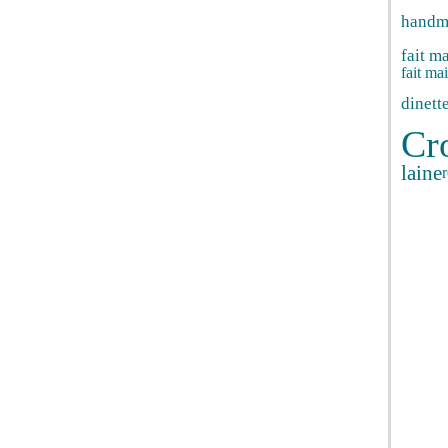
handm
fait m
fait ma
dinett
Cr
laine