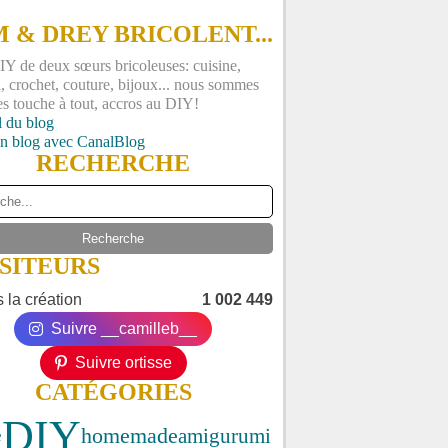
 & DREY BRICOLENT...
Y de deux sœurs bricoleuses: cuisine,
, crochet, couture, bijoux... nous sommes
es touche à tout, accros au DIY!
l du blog
un blog avec CanalBlog
RECHERCHE
ISITEURS
 la création
1 002 449
Suivre __camilleb__
Suivre ortisse
CATÉGORIES
DIY
homemade
amigurumi
e