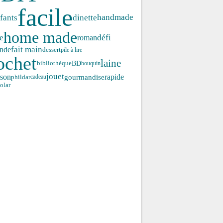
facile
fants
handmade
dinette
home made
e
roman
défi
fait main
nde
dessert
pile à lire
ochet
laine
BD
bibliothèque
bouquin
jouet
ison
gourmandise
rapide
phildar
cadeau
olar