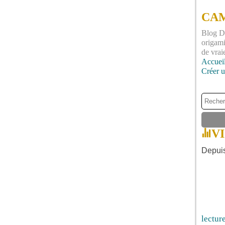
CAM
Blog DI
origami
de vrai
Accuei
Créer 
V
Depuis
lectur