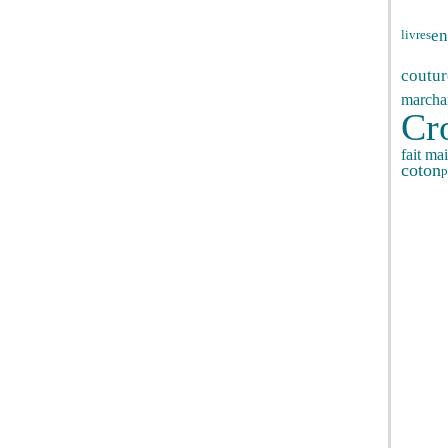
en
livres
coutur
marcha
Cr
fait ma
coton
p