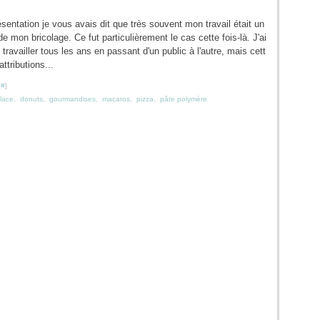
entation je vous avais dit que très souvent mon travail était un
e mon bricolage. Ce fut particulièrement le cas cette fois-là. J'ai
 travailler tous les ans en passant d'un public à l'autre, mais cett
ttributions...
[
#
]
lace
,
donuts
,
gourmandises
,
macaros
,
pizza
,
pâte polymère