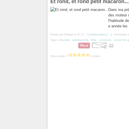
Et rond, et rond petit macaron...
Dans ma prés
des moteur d
l'habitude de
e année les a
Posté par Ortisse à 17:17 -
Commentaires [
…
]
- Permalien 
Tags:
chocolat
,
adolescents
,
fimo
,
concours
,
cornet de g
Vous aimez ?
2 votes