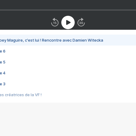
bey Maguire, c'est lui ! Rencontre avec Damien Witecka
e 6
e 5
e 4
e 3
s créatrices de la VF !
e 2
e 1
e Mektoub My Love arrive enfin ! Rencontre avec Shaïn Boumedine et Sal