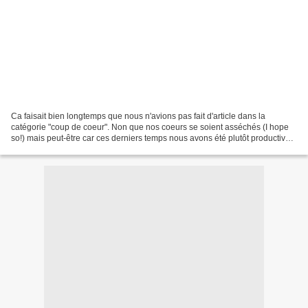
Ca faisait bien longtemps que nous n'avions pas fait d'article dans la
catégorie "coup de coeur". Non que nos coeurs se soient asséchés (I hope
so!) mais peut-être car ces derniers temps nous avons été plutôt productives
et nous avons privilégié la présentation...