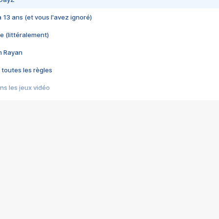
 a 13 ans (et vous l'avez ignoré)
e (littéralement)
im Rayan
 toutes les règles
s les jeux vidéo
us choquant de Rockstar ? - Le scandale BULLY
e plus moche de Steam
du RÊVE tourne au CAUCHEMAR
pendant 8 heures
it… à tort
umiliés par un jeu vidéo
ire - Final Fantasy 8