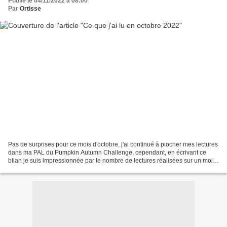
Publié le 04/11/2022 à 08:00
Par
Ortisse
Pas de surprises pour ce mois d'octobre, j'ai continué à piocher mes lectures
dans ma PAL du Pumpkin Autumn Challenge, cependant, en écrivant ce
bilan je suis impressionnée par le nombre de lectures réalisées sur un mois.
Ca faisait longtemps que je n'avais...