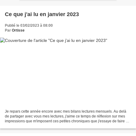
Ce que j'ai lu en janvier 2023
Publié le 03/02/2023 à 08:00
Par
Ortisse
Je repars cette année encore avec mes bilans lectures mensuels. Au delà
de partager avec vous mes lectures, j'aime ce temps de réflexion sur mes
impressions que m'imposent ces petites chroniques que j'essaye de faire à
chaud (2 jours après la fin de ma...