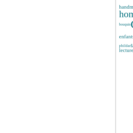
handm
ho
bouquin
enfant
f
phildar
lectur