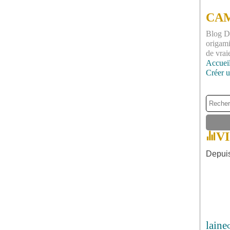
CAM
Blog DI
origami
de vrai
Accuei
Créer 
V
Depuis
laine