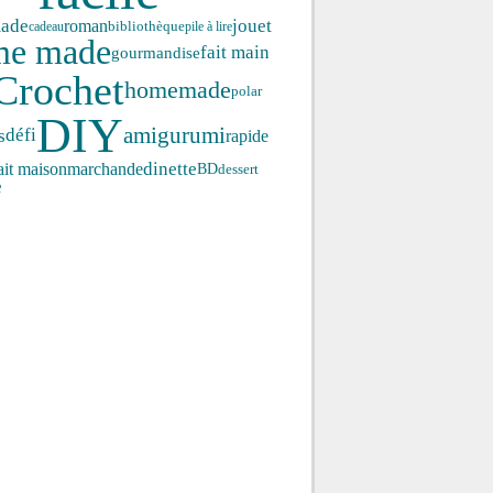
ade
roman
jouet
cadeau
bibliothèque
pile à lire
me made
fait main
gourmandise
Crochet
homemade
polar
DIY
amigurumi
s
défi
rapide
dinette
ait maison
marchande
BD
dessert
e