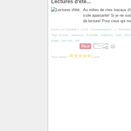
Lectures d'été...
Au milieu de mes travaux d'
icole apaisante! Si je ne su
de lecture! Pour ceux qui me
Posté par CamilleB à 13:10 -
Commentaires [
…
]
- Permalien
Tags:
lecture
,
vacances
,
Australie
,
Californie
,
Inde
,
McKi
plage
,
sari rose
,
été
Vous aimez ?
1 vote