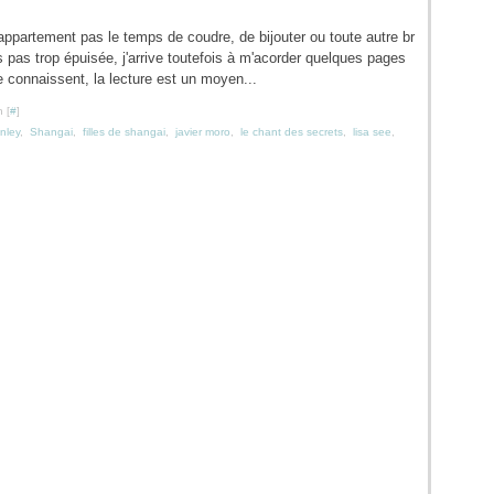
appartement pas le temps de coudre, de bijouter ou toute autre br
is pas trop épuisée, j'arrive toutefois à m'acorder quelques pages
 connaissent, la lecture est un moyen...
 [
#
]
nley
,
Shangai
,
filles de shangai
,
javier moro
,
le chant des secrets
,
lisa see
,