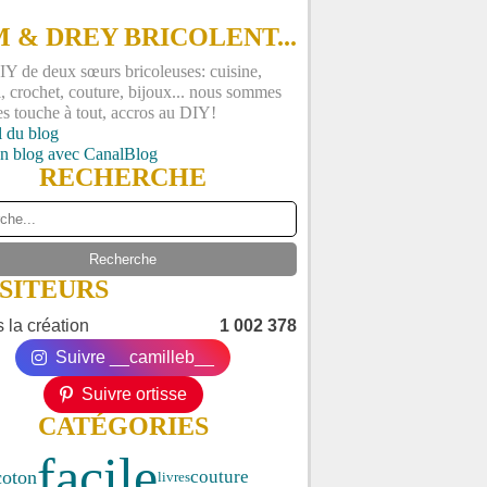
 & DREY BRICOLENT...
Y de deux sœurs bricoleuses: cuisine,
, crochet, couture, bijoux... nous sommes
es touche à tout, accros au DIY!
l du blog
un blog avec CanalBlog
RECHERCHE
ISITEURS
 la création
1 002 378
Suivre __camilleb__
Suivre ortisse
CATÉGORIES
facile
coton
couture
livres