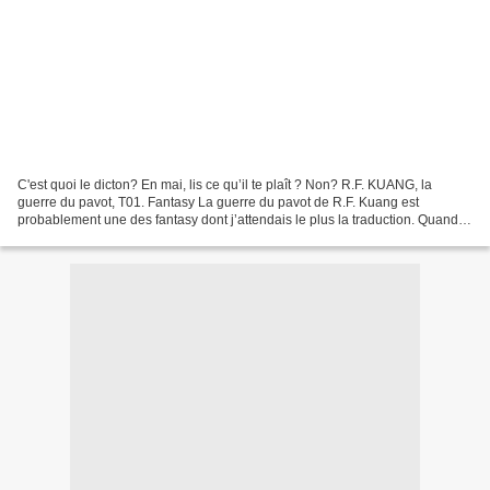
C'est quoi le dicton? En mai, lis ce qu’il te plaît ? Non? R.F. KUANG, la
guerre du pavot, T01. Fantasy La guerre du pavot de R.F. Kuang est
probablement une des fantasy dont j’attendais le plus la traduction. Quand
elle est arrivée en France la première...