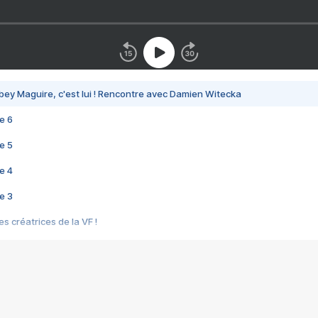
bey Maguire, c'est lui ! Rencontre avec Damien Witecka
e 6
e 5
e 4
e 3
s créatrices de la VF !
e 2
e 1
e Mektoub My Love arrive enfin ! Rencontre avec Shaïn Boumedine et Sal