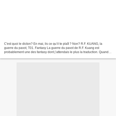
C'est quoi le dicton? En mai, lis ce qu’il te plaît ? Non? R.F. KUANG, la
guerre du pavot, T01. Fantasy La guerre du pavot de R.F. Kuang est
probablement une des fantasy dont j’attendais le plus la traduction. Quand
elle est arrivée en France la première...