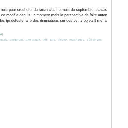
n mois pour crocheter du raisin c'est le mois de septembre! J'avais
r ce modèle depuis un moment mais la perspective de faire autan
les (je deteste faire des diminutions sur des petits objets!) me fai
.
[
#
]
ançais
,
amigurumi
,
tuto gratuit
,
défi
,
tuto
,
dinette
,
marchande
,
défi dinette
,