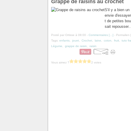
Grappe de raisins au crochet
S'il y a bien u
envie d'essaye
t de petites bou
sait repousser..
Posté par Ortisse à 08:00 -
Commentaires [
…
]
- Permalien 
Tags:
enfants
,
jouet
,
Crochet
,
laine
,
coton
,
fruit
,
tuto fr
Légume
,
grappe de raisin
,
raisin
Vous aimez ?
2 votes