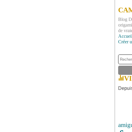
CAM
Blog DI
origami
de vrai
Accuei
Créer 
V
Depuis
amig