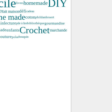
cile
DIY
homemade
livres
défi
fait maison
D
cadeau
me made
coton
phildar
dessert
ain
lecture
gourmandise
pile à lire
bibliothèque
Crochet
enfants
ade
marchande
couture
polar
bouquin