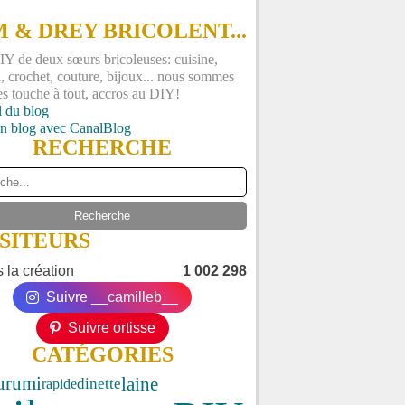
 & DREY BRICOLENT...
Y de deux sœurs bricoleuses: cuisine,
, crochet, couture, bijoux... nous sommes
es touche à tout, accros au DIY!
l du blog
un blog avec CanalBlog
RECHERCHE
ISITEURS
 la création
1 002 298
Suivre __camilleb__
Suivre ortisse
CATÉGORIES
urumi
laine
dinette
rapide