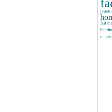
fa
jouet
B
ho
fait m
handm
roman