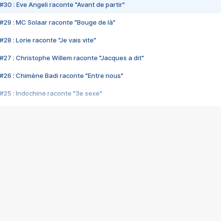
#30 : Eve Angeli raconte "Avant de partir"
#29 : MC Solaar raconte "Bouge de là"
28 : Lorie raconte "Je vais vite"
#27 : Christophe Willem raconte "Jacques a dit"
#26 : Chimène Badi raconte "Entre nous"
#25 : Indochine raconte "3e sexe"
#24 : Zaho raconte "C'est chelou"
#23 : Patrick Bruel raconte "Au café des délices"
#22 : Kyo raconte "Le chemin"
#21 : Nolwenn Leroy raconte "Cassé"
#20 : Patrick Hernandez raconte "Born to be alive"
#19 : Lorie raconte "Près de moi"
#18 : Michael Jones raconte "A nos actes manqués" (avec Jean-Jacque