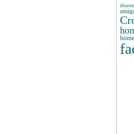
dinett
amig
Cr
ho
hom
fa