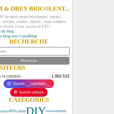
 & DREY BRICOLENT...
Y de deux sœurs bricoleuses: cuisine,
, crochet, couture, bijoux... nous sommes
es touche à tout, accros au DIY!
l du blog
un blog avec CanalBlog
RECHERCHE
ISITEURS
 la création
1 002 533
Suivre __camilleb__
Suivre ortisse
CATÉGORIES
DIY
coton
défi
roman
ndise
bouquin