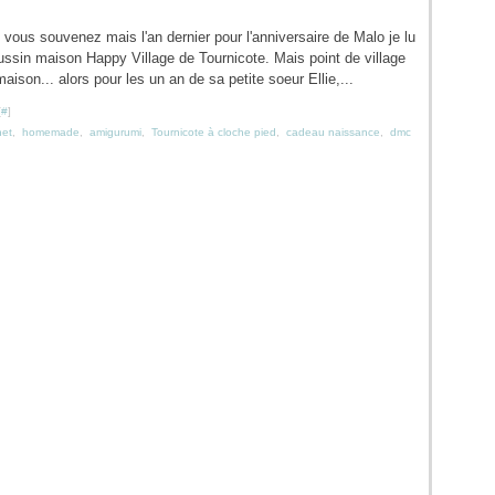
 vous souvenez mais l'an dernier pour l'anniversaire de Malo je lu
ussin maison Happy Village de Tournicote. Mais point de village
maison... alors pour les un an de sa petite soeur Ellie,...
[
#
]
het
,
homemade
,
amigurumi
,
Tournicote à cloche pied
,
cadeau naissance
,
dmc