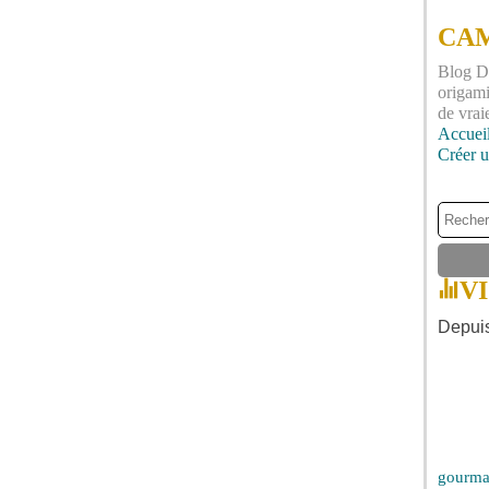
CAM
Blog DI
origami
de vrai
Accuei
Créer 
V
Depuis
gourma