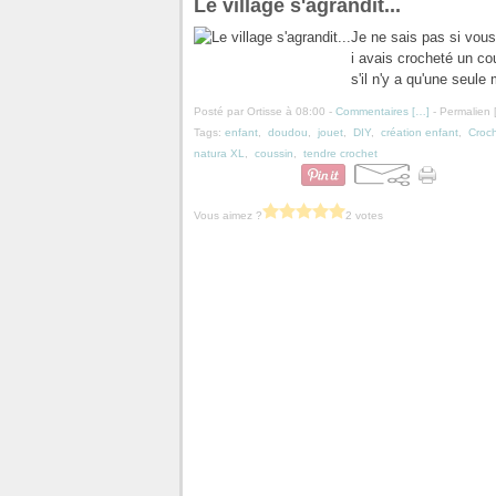
Le village s'agrandit...
Je ne sais pas si vous
i avais crocheté un co
s'il n'y a qu'une seule 
Posté par Ortisse à 08:00 -
Commentaires [
…
]
- Permalien 
Tags:
enfant
,
doudou
,
jouet
,
DIY
,
création enfant
,
Croc
natura XL
,
coussin
,
tendre crochet
Vous aimez ?
2 votes