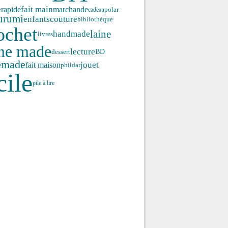
fait main
e
rapide
marchande
polar
cadeau
urumi
enfants
couture
bibliothèque
ochet
laine
handmade
livres
me made
lecture
dessert
BD
emade
jouet
fait maison
phildar
cile
pile à lire