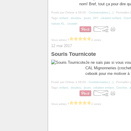
nom! Bref, tout ça pour dire q
Posté par Ortisse à 08:00 -
Commentaires [
…
]
- Permalien 
Tags:
enfant
,
doudou
,
jouet
,
DIY
,
création enfant
,
Croc
natura XL
,
coussin
Vous aimez ?
2 votes
12 mai 2017
Souris Tournicote
Je ne sais pas si vous vou
CAL Mignonneries (crochet 
cebook pour me motiver à t
Posté par Ortisse à 08:00 -
Commentaires [
…
]
- Permalien 
Tags:
enfant
,
doudou
,
jouet
,
création enfant
,
Crochet
,
Vous aimez ?
2 votes