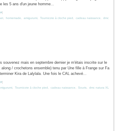
ue les 5 ans d'un jeune homme...
[
#
]
het
,
homemade
,
amigurumi
,
Tournicote à cloche pied
,
cadeau naissance
,
dmc
s souvenez mais en septembre dernier je m'étais inscrite sur le
along / crochetons ensemble) tenu par Une fille à Frange sur Fa
erminer Kira de Lalylala. Une fois le CAL achevé...
[
#
]
amigurumi
,
Tournicote à cloche pied
,
cadeau naissance
,
Souris
,
dmc natura XL