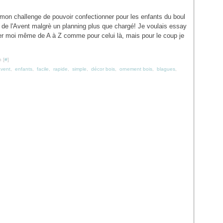
nu mon challenge de pouvoir confectionner pour les enfants du boul
r de l'Avent malgrè un planning plus que chargé! Je voulais essay
uer moi même de A à Z comme pour celui là, mais pour le coup je
 [
#
]
avent
,
enfants
,
facile
,
rapide
,
simple
,
décor bois
,
ornement bois
,
blagues
,