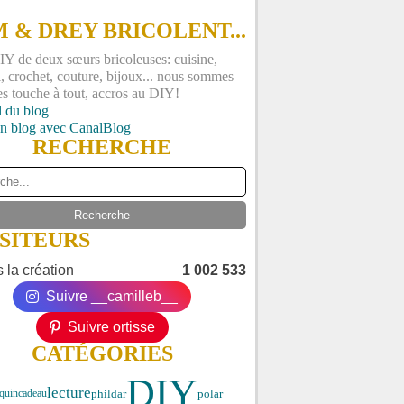
 & DREY BRICOLENT...
Y de deux sœurs bricoleuses: cuisine,
, crochet, couture, bijoux... nous sommes
es touche à tout, accros au DIY!
l du blog
un blog avec CanalBlog
RECHERCHE
ISITEURS
 la création
1 002 533
Suivre __camilleb__
Suivre ortisse
CATÉGORIES
DIY
lecture
phildar
polar
quin
cadeau