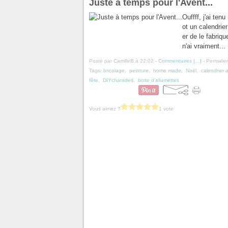
Juste à temps pour l'Avent...
Ouffff, j'ai te
ot un calendrie
er de le fabriq
n'ai vraiment...
Posté par CamilleB à 22:02 -
Commentaires [
…
]
- Permalien
Tags:
bricolage
,
peinture
,
home made
,
Noël
,
calendrier 
fête
,
DIYcharades
,
boite d’allumettes
Vous aimez ?
1 vote