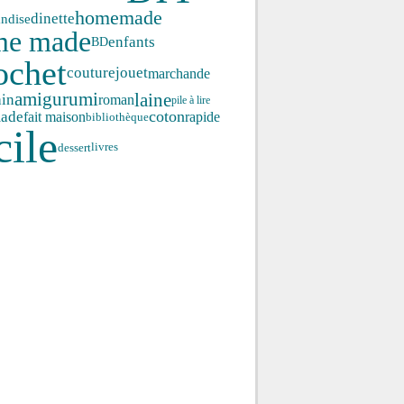
homemade
dinette
ndise
me made
enfants
BD
ochet
couture
jouet
marchande
amigurumi
laine
ain
roman
pile à lire
coton
ade
fait maison
rapide
bibliothèque
cile
dessert
livres