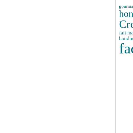
gourma
ho
Cr
fait m
handm
fa