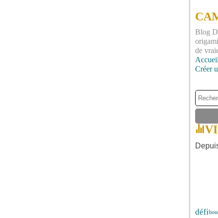
CAM
Blog DI
origami
de vrai
Accuei
Créer 
V
Depuis
défi
bou