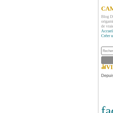
CAM
Blog DI
origami
de vrai
Accuei
Créer 
V
Depuis
fa