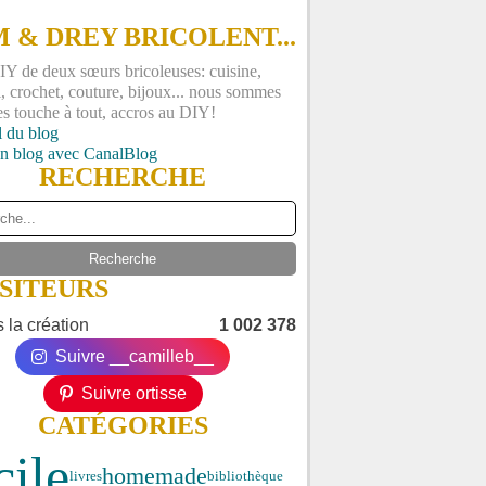
 & DREY BRICOLENT...
Y de deux sœurs bricoleuses: cuisine,
, crochet, couture, bijoux... nous sommes
es touche à tout, accros au DIY!
l du blog
un blog avec CanalBlog
RECHERCHE
ISITEURS
 la création
1 002 378
Suivre __camilleb__
Suivre ortisse
CATÉGORIES
cile
homemade
livres
bibliothèque