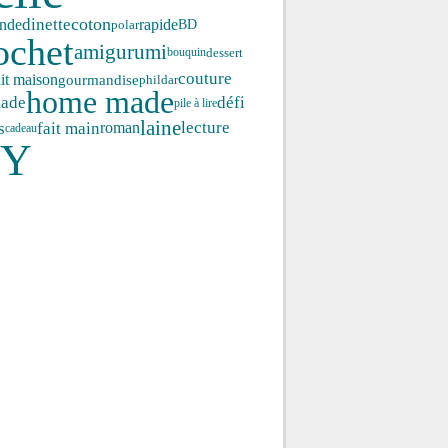
coton
dinette
nde
rapide
polar
BD
ochet
amigurumi
dessert
bouquin
couture
ait maison
gourmandise
phildar
home made
ade
défi
pile à lire
laine
s
fait main
roman
lecture
cadeau
IY