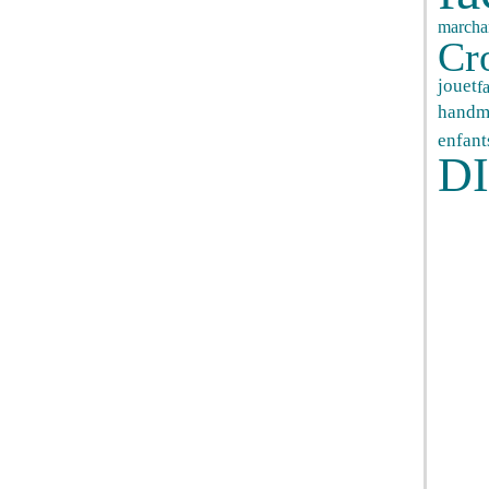
marcha
Cr
jouet
f
handm
enfant
D