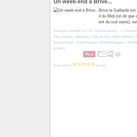
Un week-end à Brive...
Brive la Gaillarde est
il du Midi (on dit que
ent du sud ouest), es
Posté par CamilleB à 07:41 -
Commentaires [
…
]
- Permalien
Tags:
auteurs
,
dedicaces
,
foire du livre
,
orient express
,
t
Hercule Poirot
,
Patrick Prugne
,
Pénélope Bagieu
,
Ted Na
art déco
Vous aimez ?
3 votes