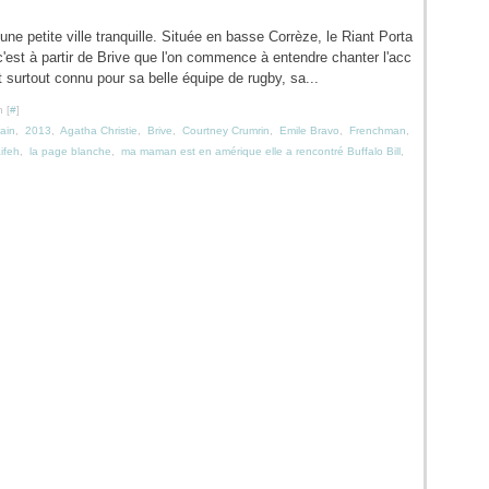
 une petite ville tranquille. Située en basse Corrèze, le Riant Porta
 c'est à partir de Brive que l'on commence à entendre chanter l'acc
t surtout connu pour sa belle équipe de rugby, sa...
 [
#
]
rain
,
2013
,
Agatha Christie
,
Brive
,
Courtney Crumrin
,
Emile Bravo
,
Frenchman
,
ifeh
,
la page blanche
,
ma maman est en amérique elle a rencontré Buffalo Bill
,