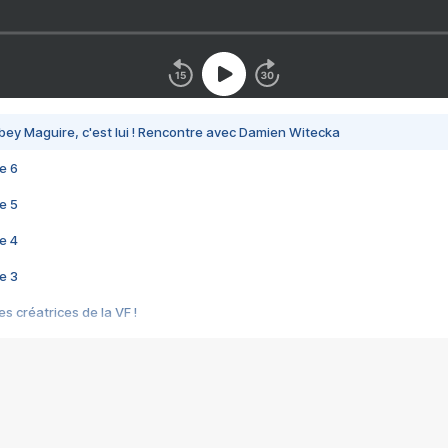
bey Maguire, c'est lui ! Rencontre avec Damien Witecka
e 6
e 5
e 4
e 3
s créatrices de la VF !
e 2
e 1
e Mektoub My Love arrive enfin ! Rencontre avec Shaïn Boumedine et Sal