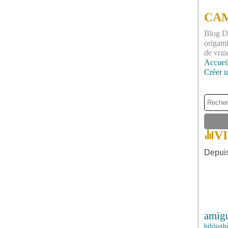
CAM
Blog DI
origami
de vrai
Accuei
Créer 
V
Depuis
amig
biblioth