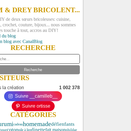
 & DREY BRICOLENT...
Y de deux sœurs bricoleuses: cuisine,
, crochet, couture, bijoux... nous sommes
es touche à tout, accros au DIY!
l du blog
un blog avec CanalBlog
RECHERCHE
ISITEURS
 la création
1 002 378
Suivre __camilleb__
Suivre ortisse
CATÉGORIES
urumi
homemade
enfants
défi
cadeau
coton
dinette
fait maison
phildar
èque
pile à lire