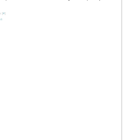
 [
#
]
li