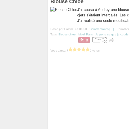
Blouse Chloe
J'ai cousu à Audrey une blouse
ojets s'étaient intercalés. Les
J'ai réalisé une seule modifica
Posté par CamilleB à 08:00 -
Commentaires [
…
]
- Permalien
Tags:
Blouse chloe
,
Maeli Paris
,
Je porte ce que je couds
Vous aimez ?
2 votes