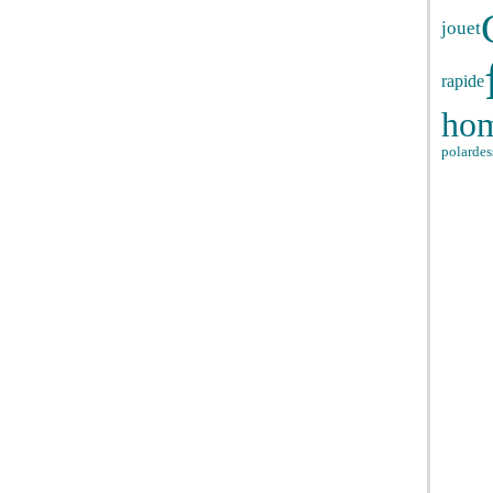
jouet
rapide
ho
polar
des