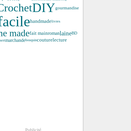
DIY
Crochet
gourmandise
facile
handmade
livres
me made
laine
fait main
roman
BD
couture
lecture
marchande
sert
bouquin
Publicité