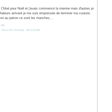
 Chloé pour Noël et j'avais commencé la mienne mais d'autres pr
 chaleurs arrivant je me suis empressée de terminer ma couture.
tion au patron ce sont les manches,...
 [
#
]
,
Dans mon dressing
,
Nid d'abeille