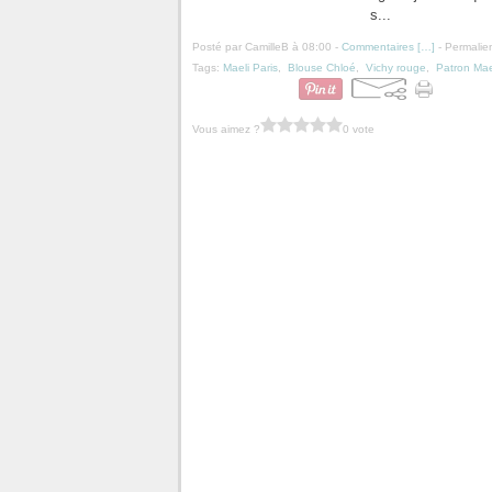
s...
Posté par CamilleB à 08:00 -
Commentaires [
…
]
- Permalien
Tags:
Maeli Paris
,
Blouse Chloé
,
Vichy rouge
,
Patron Mae
Vous aimez ?
0 vote