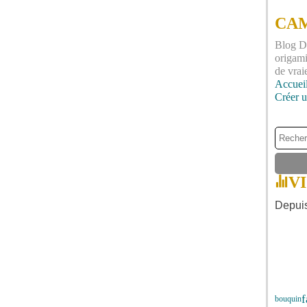
CAM
Blog DI
origami
de vrai
Accuei
Créer 
V
Depuis
f
bouquin