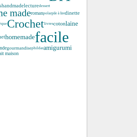
s
handmade
lecture
dessert
me made
roman
dinette
polar
pile à lire
Crochet
laine
coton
èque
livres
facile
homemade
uet
amigurumi
nde
gourmandise
phildar
ait maison