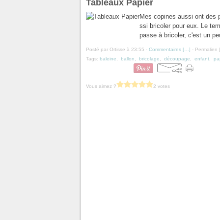
Tableaux Papier
Mes copines aussi ont des pet
ssi bricoler pour eux. Le te
passe à bricoler, c'est un 
Posté par Ortisse à 23:55 -
Commentaires [
…
]
- Permalien 
Tags:
baleine
,
ballon
,
bricolage
,
découpage
,
enfant
,
pa
Vous aimez ?
2 votes