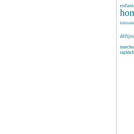
enfant
ho
biblioth
défi
jo
marcha
rapide
f