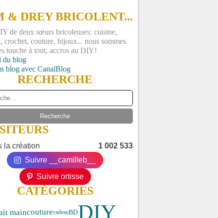
 & DREY BRICOLENT...
Y de deux sœurs bricoleuses: cuisine,
, crochet, couture, bijoux... nous sommes
es touche à tout, accros au DIY!
l du blog
un blog avec CanalBlog
RECHERCHE
ISITEURS
 la création
1 002 533
Suivre __camilleb__
Suivre ortisse
CATÉGORIES
DIY
ait main
couture
BD
cadeau