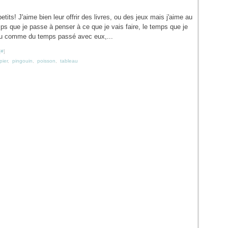
its! J'aime bien leur offrir des livres, ou des jeux mais j'aime au
mps que je passe à penser à ce que je vais faire, le temps que je
peu comme du temps passé avec eux,...
[
#
]
pier
,
pingouin
,
poisson
,
tableau