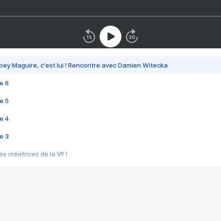
bey Maguire, c'est lui ! Rencontre avec Damien Witecka
e 6
e 5
e 4
e 3
s créatrices de la VF !
e 2
e 1
e Mektoub My Love arrive enfin ! Rencontre avec Shaïn Boumedine et Sal