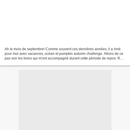
Ah le mois de septembre! Comme souvent ces dernières années, il a rimé
pour moi avec vacances, océan et pumpkin autumn challenge. Allons de ce
pas voir les livres qui m'ont accompagné durant cette période de repos. R.
HOBB, les aventuriers de la mer,...