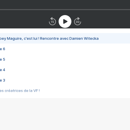
bey Maguire, c'est lui ! Rencontre avec Damien Witecka
e 6
e 5
e 4
e 3
s créatrices de la VF !
e 2
e 1
e Mektoub My Love arrive enfin ! Rencontre avec Shaïn Boumedine et Sal