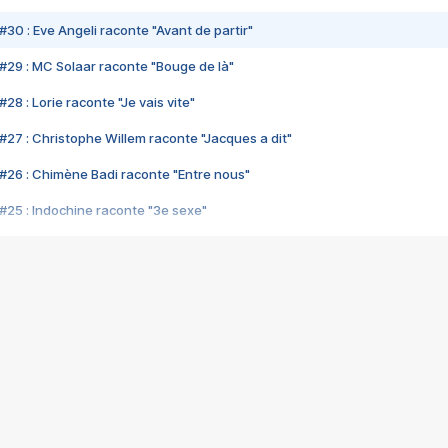
#30 : Eve Angeli raconte "Avant de partir"
#29 : MC Solaar raconte "Bouge de là"
28 : Lorie raconte "Je vais vite"
#27 : Christophe Willem raconte "Jacques a dit"
#26 : Chimène Badi raconte "Entre nous"
#25 : Indochine raconte "3e sexe"
#24 : Zaho raconte "C'est chelou"
#23 : Patrick Bruel raconte "Au café des délices"
#22 : Kyo raconte "Le chemin"
#21 : Nolwenn Leroy raconte "Cassé"
#20 : Patrick Hernandez raconte "Born to be alive"
#19 : Lorie raconte "Près de moi"