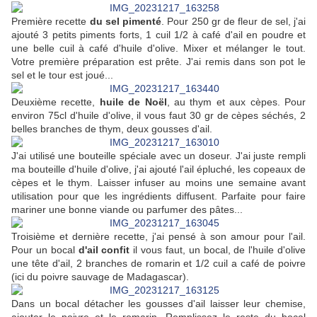
Première recette
du sel pimenté
. Pour 250 gr de fleur de sel, j'ai
ajouté 3 petits piments forts, 1 cuil 1/2 à café d'ail en poudre et
une belle cuil à café d'huile d'olive. Mixer et mélanger le tout.
Votre première préparation est prête. J'ai remis dans son pot le
sel et le tour est joué...
Deuxième recette,
huile de Noël
, au thym et aux cèpes. Pour
environ 75cl d'huile d'olive, il vous faut 30 gr de cèpes séchés, 2
belles branches de thym, deux gousses d'ail.
J'ai utilisé une bouteille spéciale avec un doseur. J'ai juste rempli
ma bouteille d'huile d'olive, j'ai ajouté l'ail épluché, les copeaux de
cèpes et le thym. Laisser infuser au moins une semaine avant
utilisation pour que les ingrédients diffusent. Parfaite pour faire
mariner une bonne viande ou parfumer des pâtes...
Troisième et dernière recette, j'ai pensé à son amour pour l'ail.
Pour un bocal
d'ail confit
il vous faut, un bocal, de l'huile d'olive
une tête d'ail, 2 branches de romarin et 1/2 cuil a café de poivre
(ici du poivre sauvage de Madagascar).
Dans un bocal détacher les gousses d'ail laisser leur chemise,