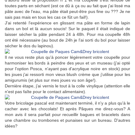
d'abord testé la proposition n°1 et ma coupelle s'est fendue de
toutes parts en séchant (est ce dû à ça ou au fait que j'ai lissé ma
pâte avec de l'eau, ma pâte était peut-être pus fine ou ??? Je ne
sais pas mais en tous les cas ce fût un fail!).
J'ai retenté l'expérience en glissant ma pâte en forme de lapin
dans un bol et là aucun soucis! Sur le paquet il était indiqué de
laisser sécher la pâte pendant 24 à 48h. Pour ma coupelle 48h
ont été nécessaire (au bout de 24h je l'ai sorti du bol pour laisser
sécher le dos du lapinou).
Il ne vous reste plus qu'à poncer légèrement votre coupelle pour
harmoniser les bords à peindre des yeux et un museau (j'ai opté
pour l'option Posca, n'ayant pas d'acrylique noire en stock) pour
les joues j'ai ressorti mon vieux blush crème que j'utilise pour les
amigurumis (et plus sur mes joues vu son âge!).
Dernière étape, j'ai vernis le tout à la colle vinylique (attention elle
n'est pas faîte pour le contact alimentaire).
Votre bricolage pascal est maintenant terminé, il n'y a plus qu'à le
cacher avec les chocolats! Et après Pâques me direz-vous? A
mon avis il sera parfait pour recueillir bagues et bracelets dans
une chambre ou trombones et punaises sur un bureau. D'autres
idées?