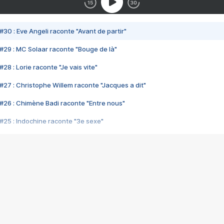
#30 : Eve Angeli raconte "Avant de partir"
#29 : MC Solaar raconte "Bouge de là"
28 : Lorie raconte "Je vais vite"
#27 : Christophe Willem raconte "Jacques a dit"
#26 : Chimène Badi raconte "Entre nous"
#25 : Indochine raconte "3e sexe"
#24 : Zaho raconte "C'est chelou"
#23 : Patrick Bruel raconte "Au café des délices"
#22 : Kyo raconte "Le chemin"
#21 : Nolwenn Leroy raconte "Cassé"
#20 : Patrick Hernandez raconte "Born to be alive"