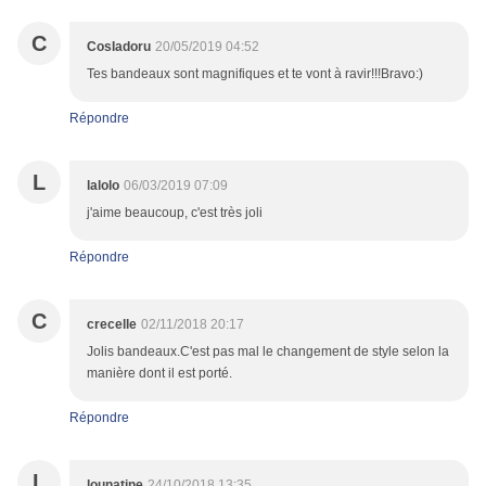
C
CosIadoru
20/05/2019 04:52
Tes bandeaux sont magnifiques et te vont à ravir!!!Bravo:)
Répondre
L
lalolo
06/03/2019 07:09
j'aime beaucoup, c'est très joli
Répondre
C
crecelle
02/11/2018 20:17
Jolis bandeaux.C'est pas mal le changement de style selon la
manière dont il est porté.
Répondre
L
lounatine
24/10/2018 13:35