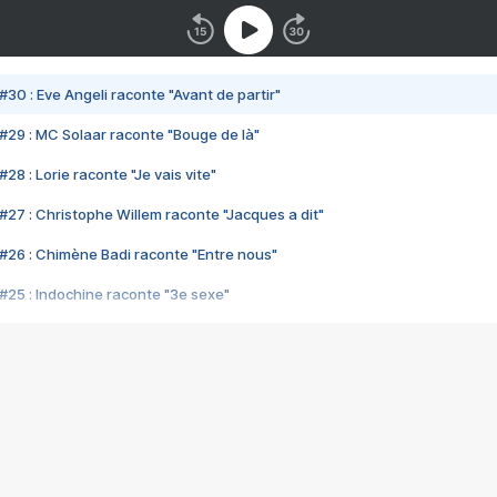
#30 : Eve Angeli raconte "Avant de partir"
#29 : MC Solaar raconte "Bouge de là"
28 : Lorie raconte "Je vais vite"
#27 : Christophe Willem raconte "Jacques a dit"
#26 : Chimène Badi raconte "Entre nous"
#25 : Indochine raconte "3e sexe"
#24 : Zaho raconte "C'est chelou"
#23 : Patrick Bruel raconte "Au café des délices"
#22 : Kyo raconte "Le chemin"
#21 : Nolwenn Leroy raconte "Cassé"
#20 : Patrick Hernandez raconte "Born to be alive"