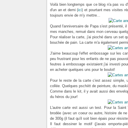
Voilà bien longtemps que ce blog n'a pas vu d'art
d'un an et demi (
ici
) et pourtant mes visites ré
toujours envie de m'y mettre...
Quand l'anniversaire de Papa s'est présenté, il
mes manches, remué dans mon cerveau quelques
Pour réaliser la carte, j'ai pioché dans un set
bouchée de pain. La carte m'a également permi
J'aime beaucoup l'effet embossage sur les cart
peu frustrant pour les enfants de ne pas pouvoi
feutres à embossage existaient j'ai investi pour
en acheter quelques uns pour le boulot!
Pour le reste de la carte c'est assez simple,
collée. Quelques pschiitt de peinture, du maski
Comme dans le kit, il y avait aussi des envelopp
du héros du jour!
L'autre carte est aussi un test. Pour la Saint
brodée (avec un coeur ou autre, histoire de ne 
de 300g (il faut qu'il soit bien épais pour résiste
Il faut dessiner le motif (j'avais emporte-p