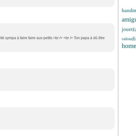
handm
amig
f
jouet
ité sympa à faire faire aux petits.<br /> <br /> Ton papa à dû être
di
cadeau
hom