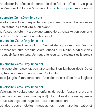
icle sur la création de cartes, la dernière fois c'était il y a plus
gulières sur le blog de Sandrine alias
Sableturquoise
me donnent
 était impératif de marquer le coup pour ses 65 ans. J'ai retroussé
 restes de créativité et en avant!
 que j'avais acheté il y a quelque temps de ça chez Action pour une
s de tester les feutres à embossage!
es et j'ai acheté au boulot un "fer" et de la poudre mais c'est un
r embosser leurs dessins. Alors, quand sur un site j'ai vu que des
 pouvoir faire un test. Je trouve le résultat concluant et je pense
 une page d'un vieux dictionnaire tombant en lambeau déchirée et
ng tape un tampon "anniversaire" et voilà!
es j'ai glissé ma carte dans l'une d'entre elle décorée à la gloire
 Valentin, je voulais que les enfants du boulot fassent une carte
pas heurter les non-romantiques!). J'ai utilisé du papier aquarelle
r aux passages de l'aiguille) et du fil de coton fin.
iécé des coeurs, étoiles, moustaches... pour faire les patrons)