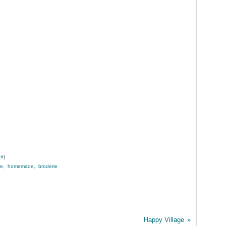
[
#
]
re
,
homemade
,
broderie
Happy Village