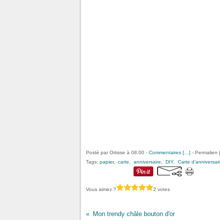
Posté par Ortisse à 08:00 -
Commentaires [
…
]
- Permalien 
Tags:
papier
,
carte
,
anniversaire
,
DIY
,
Carte d'anniversai
Vous aimez ?
2 votes
Mon trendy châle bouton d'or