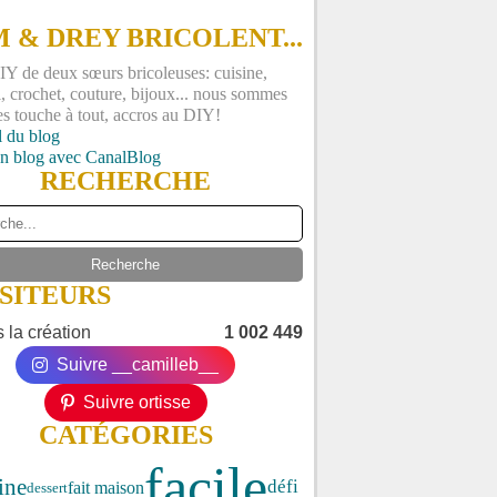
 & DREY BRICOLENT...
Y de deux sœurs bricoleuses: cuisine,
, crochet, couture, bijoux... nous sommes
es touche à tout, accros au DIY!
l du blog
un blog avec CanalBlog
RECHERCHE
ISITEURS
 la création
1 002 449
Suivre __camilleb__
Suivre ortisse
CATÉGORIES
facile
ine
défi
fait maison
dessert