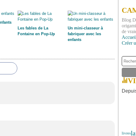
CAM
Blog DI
enfants
origami
Les fables de La
Un mini-classeur à
de vrai
Fontaine en Pop-Up
fabriquer avec les
Accuei
enfants
Créer 
V
Depuis
la
livres