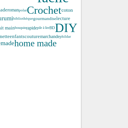
Crochet
coton
ade
roman
polar
urumi
lecture
gourmandise
bibliothèque
DIY
ait main
rapide
BD
bouquin
pile à lire
enfants
couture
nette
marchande
phildar
home made
emade