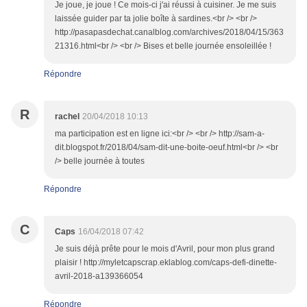
Je joue, je joue ! Ce mois-ci j'ai réussi à cuisiner. Je me suis
laissée guider par ta jolie boîte à sardines.<br /> <br />
http://pasapasdechat.canalblog.com/archives/2018/04/15/363
21316.html<br /> <br /> Bises et belle journée ensoleillée !
Répondre
R
rachel
20/04/2018 10:13
ma participation est en ligne ici:<br /> <br /> http://sam-a-
dit.blogspot.fr/2018/04/sam-dit-une-boite-oeuf.html<br /> <br
/> belle journée à toutes
Répondre
C
Caps
16/04/2018 07:42
Je suis déjà prête pour le mois d'Avril, pour mon plus grand
plaisir ! http://myletcapscrap.eklablog.com/caps-defi-dinette-
avril-2018-a139366054
Répondre