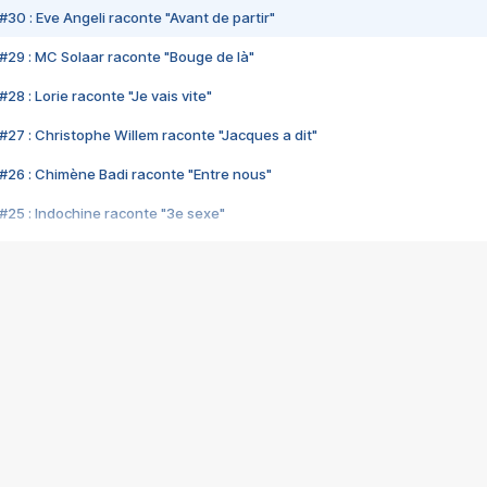
#30 : Eve Angeli raconte "Avant de partir"
#29 : MC Solaar raconte "Bouge de là"
28 : Lorie raconte "Je vais vite"
#27 : Christophe Willem raconte "Jacques a dit"
#26 : Chimène Badi raconte "Entre nous"
#25 : Indochine raconte "3e sexe"
#24 : Zaho raconte "C'est chelou"
#23 : Patrick Bruel raconte "Au café des délices"
#22 : Kyo raconte "Le chemin"
#21 : Nolwenn Leroy raconte "Cassé"
#20 : Patrick Hernandez raconte "Born to be alive"
#19 : Lorie raconte "Près de moi"