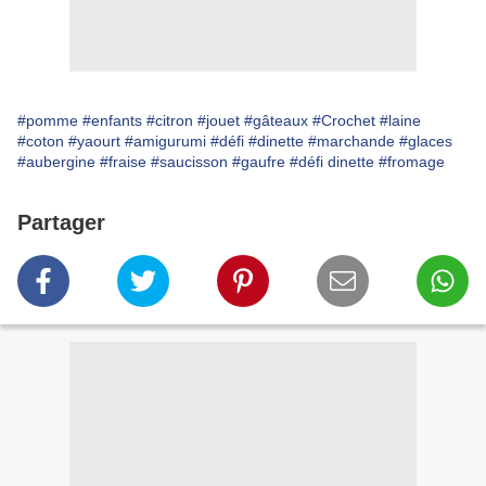
#pomme
#enfants
#citron
#jouet
#gâteaux
#Crochet
#laine
#coton
#yaourt
#amigurumi
#défi
#dinette
#marchande
#glaces
#aubergine
#fraise
#saucisson
#gaufre
#défi dinette
#fromage
Partager