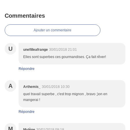
Commentaires
Ajouter un commentaire
U
unefilleafrange
30/01/2018 21:01
Elles sont superbes ces gourmandises. Ça fait rêver!
Répondre
A
Arthemis_
30/01/2018 10:30
quel travail superbe , c'est trop mignon , bravo ;)on en
mangerai !
Répondre
M
Mylène
30/01/2018 09:18