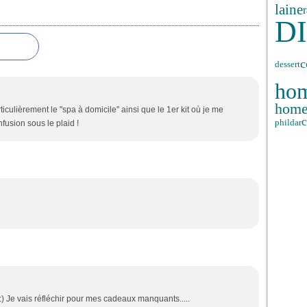
laine
D
c
dessert
ho
hom
iculièrement le "spa à domicile" ainsi que le 1er kit où je me
c
phildar
fusion sous le plaid !
:) Je vais réfléchir pour mes cadeaux manquants.....