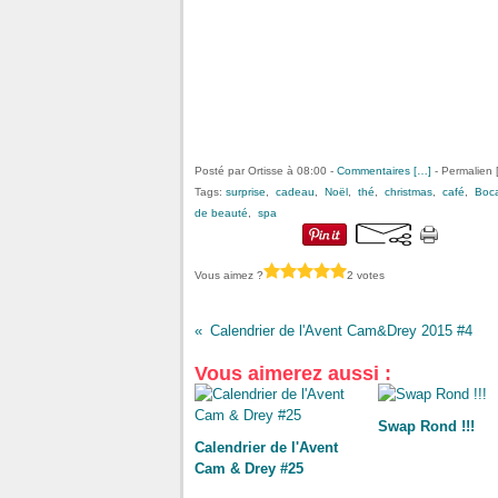
Posté par Ortisse à 08:00 -
Commentaires [
…
]
- Permalien 
Tags:
surprise
,
cadeau
,
Noël
,
thé
,
christmas
,
café
,
Boca
de beauté
,
spa
Vous aimez ?
2 votes
Calendrier de l'Avent Cam&Drey 2015 #4
Vous aimerez aussi :
Swap Rond !!!
Calendrier de l'Avent
Cam & Drey #25