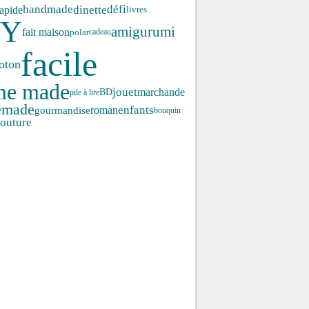
handmade
défi
dinette
rapide
livres
IY
amigurumi
fait maison
polar
cadeau
facile
oton
me made
jouet
marchande
BD
pile à lire
emade
enfants
roman
gourmandise
bouquin
outure