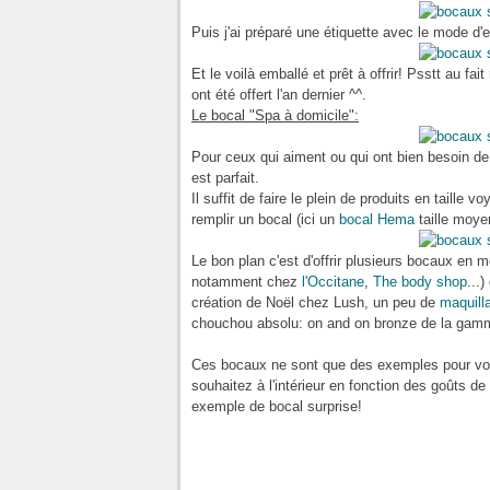
Puis j'ai préparé une étiquette avec le mode d'
Et le voilà emballé et prêt à offrir! Psstt au fa
ont été offert l'an dernier ^^.
Le bocal "Spa à domicile":
Pour ceux qui aiment ou qui ont bien besoin d
est parfait.
Il suffit de faire le plein de produits en taille 
remplir un bocal (ici un
bocal Hema
taille moyen
Le bon plan c'est d'offrir plusieurs bocaux en
notamment chez
l'Occitane
,
The body shop
...
création de Noël chez Lush, un peu de
maquill
chouchou absolu: on and on bronze de la gamme
Ces bocaux ne sont que des exemples pour vous
souhaitez à l'intérieur en fonction des goûts d
exemple de bocal surprise!