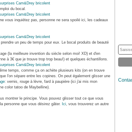
emploi du bocal.
it ne vous inquiétez pas, personne ne sera spoilé ici, les cadeaux
e prendre un peu de temps pour eux. Le bocal produits de beauté
voyage (la meilleure invention du siècle selon moi! XD) et d'en
ne à 3€ que je trouve trop trop beau!) et quelques échantillons.
 même temps, comme ça on achète plusieurs kits (on en trouve
) que l'on sépare entre les copines. On peut également glisser une
Contac
age
: vernis, rouge à lèvre, fard à paupière (ici j'ai mis mon
 color tatoo de Maybelline).
 montrer le principe. Vous pouvez glisser tout ce que vous
e la personne que vous désirez gâter.
Ici
, vous trouverez un autre