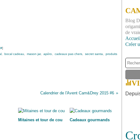
CAM
Blog DI
origami
de vrai
Accuei
Créer 
[
#
]
l
,
bocal cadeau
,
mason jar
,
apéro
,
cadeaux pas chers
,
secret santa
,
produits
V
Calendrier de l'Avent Cam&Drey 2015 #6
Depuis
Mitaines et tour de cou
Cadeaux gourmands
Cr