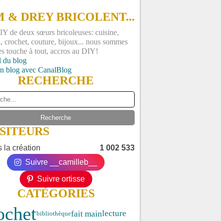
 & DREY BRICOLENT...
Y de deux sœurs bricoleuses: cuisine,
, crochet, couture, bijoux... nous sommes
es touche à tout, accros au DIY!
l du blog
un blog avec CanalBlog
RECHERCHE
ISITEURS
 la création
1 002 533
Suivre __camilleb__
Suivre ortisse
CATÉGORIES
ochet
fait main
lecture
bibliothèque