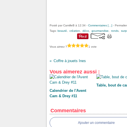
Posté par CamilleB à 12:34 -
Commentaires [
…
]
- Permalien
Tags:
beauté
,
création
,
déco
,
gourmandise
,
ronds
,
surp
Vous aimez ?
1 vote
Coffre à jouets Ines
Vous aimerez aussi :
Table, bout de c
Calendrier de l'Avent
Cam & Drey #11
Commentaires
Ajouter un commentaire