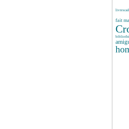
livres
cad
fait m
Cr
biblioth
amig
ho