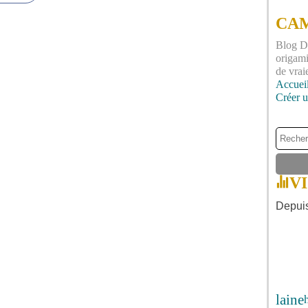
CAM
Blog DI
origami
de vrai
Accuei
Créer 
V
Depuis
laine