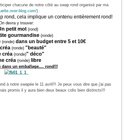
rticiper chacune de notre côté au swap rond organisé par ma
guette.over-blog.com/
) .
rond, cela implique un contenu entièrement rond!
On devra y trouver:
Un petit mot
(rond)
tite gourmandise
(ronde)
e
dans un budget entre 5 et 10€
(ronde)
 créa
"beauté"
(ronde)
 créa
" déco"
(ronde)
ne créa
libre
(ronde)
é dans un emballage.... rond!!!
nd à notre swapée le 11 avril!!! Je peux vous dire que j'ai pas
ais promis il y aura bien deux beaux colis bien distincts!!!