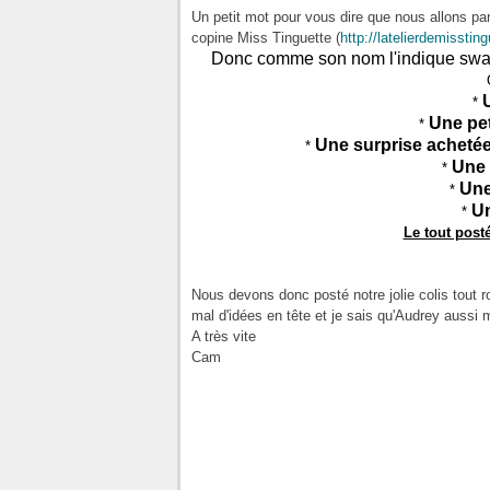
Un petit mot pour vous dire que nous allons pa
copine Miss Tinguette (
http://latelierdemisstin
Donc comme son nom l'indique swap 
*
Une pe
*
Une surprise acheté
*
Une
*
Une
*
U
*
Le tout post
Nous devons donc posté notre jolie colis tout ro
mal d'idées en tête et je sais qu'Audrey aussi m
A très vite
Cam