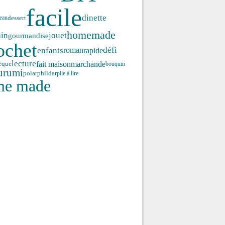
facile
dinette
dessert
eau
homemade
ain
jouet
gourmandise
ochet
enfants
roman
défi
rapide
lecture
fait maison
marchande
èque
bouquin
urumi
polar
phildar
pile à lire
me made