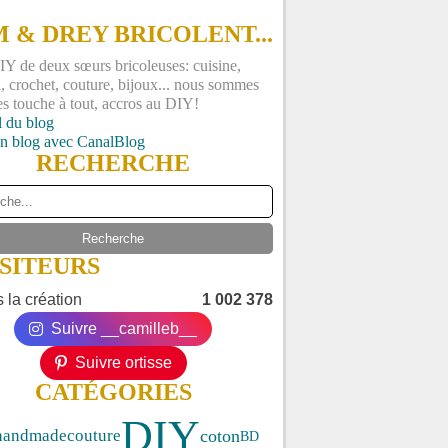
 & DREY BRICOLENT...
Y de deux sœurs bricoleuses: cuisine,
, crochet, couture, bijoux... nous sommes
es touche à tout, accros au DIY!
l du blog
un blog avec CanalBlog
RECHERCHE
ISITEURS
 la création
1 002 378
Suivre __camilleb__
Suivre ortisse
CATÉGORIES
DIY
coton
handmade
couture
BD