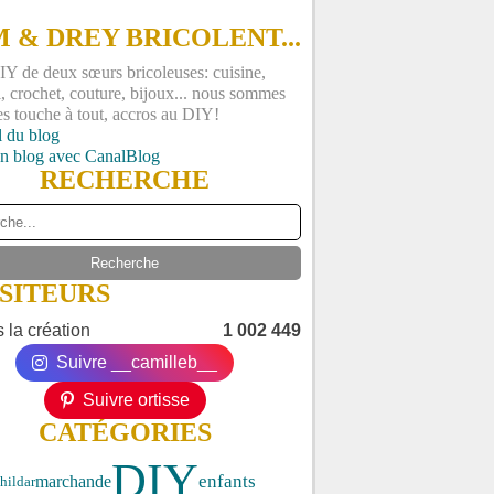
 & DREY BRICOLENT...
Y de deux sœurs bricoleuses: cuisine,
, crochet, couture, bijoux... nous sommes
es touche à tout, accros au DIY!
l du blog
un blog avec CanalBlog
RECHERCHE
ISITEURS
 la création
1 002 449
Suivre __camilleb__
Suivre ortisse
CATÉGORIES
DIY
enfants
marchande
hildar