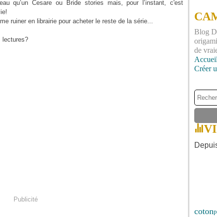
 qu’un Cesare ou Bride stories mais, pour l’instant, c'est
ie!
CAM
 ruiner en librairie pour acheter le reste de la série...
Blog DI
 lectures?
origami
de vrai
Accuei
Créer 
V
Depuis
Publicité
coton
p