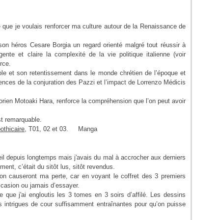
que je voulais renforcer ma culture autour de la Renaissance de
on héros Cesare Borgia un regard orienté malgré tout réussir à
nte et claire la complexité de la vie politique italienne (voir
rce.
e et son retentissement dans le monde chrétien de l’époque et
nces de la conjuration des Pazzi et l’impact de Lorrenzo Médicis
’historien Motoaki Hara, renforce la compréhension que l’on peut avoir
st remarquable.
pothicaire
, T01, 02 et 03. Manga
oeil depuis longtemps mais j'avais du mal à accrocher aux derniers
ent, c’était du sitôt lus, sitôt revendus.
sion causeront ma perte, car en voyant le coffret des 3 premiers
occasion ou jamais d’essayer.
te que j'ai engloutis les 3 tomes en 3 soirs d’affilé. Les dessins
, les intrigues de cour suffisamment entraînantes pour qu’on puisse