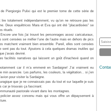
 de Piergiorgio Pulixi qui est le premier tome de cette série de
t lire totalement indépendamment, vu qu’on ne retrouve pas les
. Deux enquêtrices Mara et Eva qui ont été "placardisées" se
s rituels.
core une fois j'ai trouvé les personnages assez caricaturaux,
s sont censées se méfier l’une de l’autre mais en dehors de pics
lles matchent vraiment bien ensemble. Pareil, elles sont censées
e sent pas du tout. Ajoutons à cela quelques dramas inutiles qui
que j’avais deviné.
 facilités narratives qui laissent un goût d'inachevé quand on
Contac
n notamment car il m’a emmené en Sardaigne! J’ai vraiment eu
 de min avancée. Les parfums, les couleurs, la végétation... si j’en
’avion pour visiter la Sardaigne.
nuragique que je ne connaissais pas du tout et sur laquelle je suis
s car je trouvais ça fascinant.
a communauté pastorale vivant dans les montagnes.
 policier assez convenu mais qui vous offre un dépaysement à
cture.