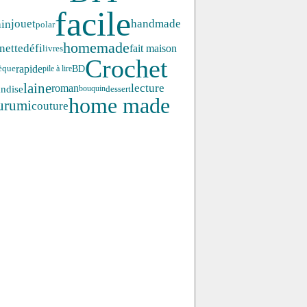
facile
ain
jouet
handmade
polar
homemade
défi
nette
fait maison
livres
Crochet
rapide
BD
èque
pile à lire
laine
roman
lecture
ndise
dessert
bouquin
home made
urumi
couture