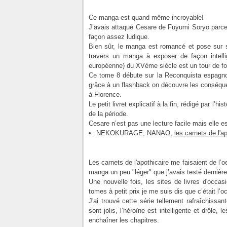
Ce manga est quand même incroyable!
J’avais attaqué Cesare de Fuyumi Soryo parce 
façon assez ludique.
Bien sûr, le manga est romancé et pose sur s
travers un manga à exposer de façon intellige
européenne) du XVème siècle est un tour de fo
Ce tome 8 débute sur la Reconquista espagnol
grâce à un flashback on découvre les conséque
à Florence.
Le petit livret explicatif à la fin, rédigé par l
de la période.
Cesare n’est pas une lecture facile mais elle e
NEKOKURAGE, NANAO,
les carnets de l'a
Les carnets de l'apothicaire me faisaient de l’
manga un peu "léger" que j’avais testé dernièrem
Une nouvelle fois, les sites de livres d'occa
tomes à petit prix je me suis dis que c’était l’
J'ai trouvé cette série tellement rafraîchissan
sont jolis, l’héroïne est intelligente et drôle
enchaîner les chapitres.