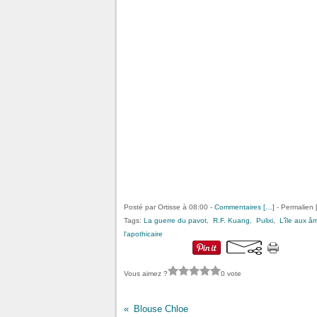
Posté par Ortisse à 08:00 -
Commentaires [
…
]
- Permalien 
Tags:
La guerre du pavot
,
R.F. Kuang
,
Pulixi
,
L’île aux â
l'apothicaire
Vous aimez ?
0 vote
Blouse Chloe