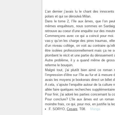
L’an dernier j’avais lu le chant des innocents
polars et qui se dérouleà Milan.
Dans le tome 2, l’île aux âmes, que l’on peu
mêmes enquêteurs, nous sommes en Sardaigne
retrouve au coeur d’une enquête sur des meutre
Commençons avec ce qui a coincé pour moi. En
vas-y qu’on les charge des pires traumas, elle
d’un niveau collége, on voit au contraire qu’e
être isolées professionnellement mais ça ne s
plombent le récit et une partie du dénouement 
Autre problème, il y a quand même de grosses
referme le bouquin.
Malgré tout, j'ai plutôt bien aimé ce roma
l’impression d’être sur l’île au fur et à mesure
avais les moyens je bookerais direct un billet d
A cela, s’ajoute l’enquête autour de la culture 
allée faire quelques recherches supplémentaire
Pour finir, j'ai adoré les parties concernant l
Pour conclure? L’île aux âmes est un roman
moindre frais, ce qui, pour moi, en justifie la le
F. SORYO,
Cesare
, T08.
Manga