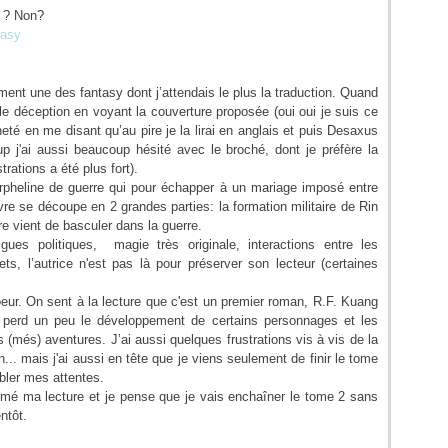
ît ? Non?
tasy
ent une des fantasy dont j’attendais le plus la traduction. Quand
lle déception en voyant la couverture proposée (oui oui je suis ce
eté en me disant qu’au pire je la lirai en anglais et puis Desaxus
p j'ai aussi beaucoup hésité avec le broché, dont je préfère la
rations a été plus fort).
 orpheline de guerre qui pour échapper à un mariage imposé entre
vre se découpe en 2 grandes parties: la formation militaire de Rin
ire vient de basculer dans la guerre.
ues politiques, magie très originale, interactions entre les
s, l’autrice n'est pas là pour préserver son lecteur (certaines
eur. On sent à la lecture que c'est un premier roman, R.F. Kuang
perd un peu le développement de certains personnages et les
 (més) aventures. J’ai aussi quelques frustrations vis à vis de la
... mais j'ai aussi en tête que je viens seulement de finir le tome
bler mes attentes.
imé ma lecture et je pense que je vais enchaîner le tome 2 sans
ntôt.