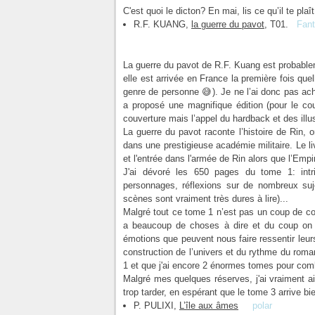
C'est quoi le dicton? En mai, lis ce qu’il te pla
R.F. KUANG,
la guerre du pavot
, T01.
Fan
La guerre du pavot de R.F. Kuang est probablem
elle est arrivée en France la première fois que
genre de personne 😅). Je ne l’ai donc pas ach
a proposé une magnifique édition (pour le cou
couverture mais l’appel du hardback et des illust
La guerre du pavot raconte l’histoire de Rin,
dans une prestigieuse académie militaire. Le li
et l'entrée dans l'armée de Rin alors que l’Emp
J'ai dévoré les 650 pages du tome 1: intrig
personnages, réflexions sur de nombreux sujet
scènes sont vraiment très dures à lire)...
Malgré tout ce tome 1 n’est pas un coup de co
a beaucoup de choses à dire et du coup on 
émotions que peuvent nous faire ressentir leurs
construction de l’univers et du rythme du roman
1 et que j'ai encore 2 énormes tomes pour com
Malgré mes quelques réserves, j'ai vraiment a
trop tarder, en espérant que le tome 3 arrive bie
P. PULIXI,
L’île aux âmes
polar