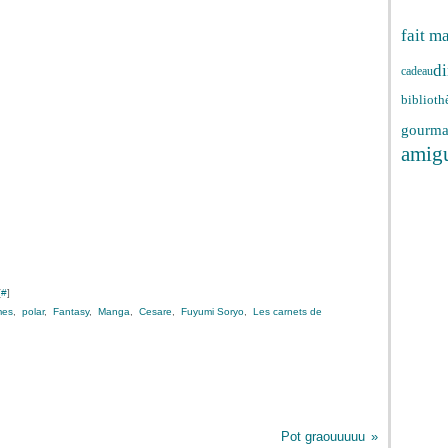
fait m
di
cadeau
biblioth
gourma
amig
[
#
]
mes
,
polar
,
Fantasy
,
Manga
,
Cesare
,
Fuyumi Soryo
,
Les carnets de
Pot graouuuuu