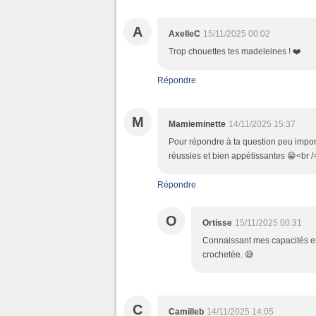
A
AxelleC
15/11/2025 00:02
Trop chouettes tes madeleines ! ❤️
Répondre
M
Mamieminette
14/11/2025 15:37
Pour répondre à ta question peu impor
réussies et bien appétissantes 😁<br /
Répondre
O
Ortisse
15/11/2025 00:31
Connaissant mes capacités en p
crochetée. 😅
C
Camilleb
14/11/2025 14:05