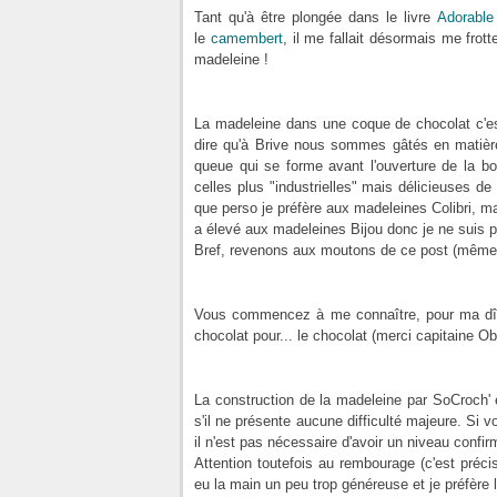
Tant qu'à être plongée dans le livre
Adorable
le
camembert
, il me fallait désormais me fro
madeleine !
La madeleine dans une coque de chocolat c'est
dire qu'à Brive nous sommes gâtés en matière 
queue qui se forme avant l'ouverture de la bo
celles plus "industrielles" mais délicieuses d
que perso je préfère aux madeleines Colibri, 
a élevé aux madeleines Bijou donc je ne suis p
Bref, revenons aux moutons de ce post (même p
Vous commencez à me connaître, pour ma dînet
chocolat pour... le chocolat (merci capitaine Ob
La construction de la madeleine par SoCroch' 
s'il ne présente aucune difficulté majeure. S
il n'est pas nécessaire d'avoir un niveau confirm
Attention toutefois au rembourage (c'est préci
eu la main un peu trop généreuse et je préfère 