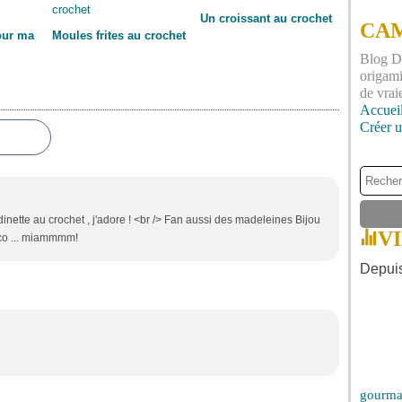
Un croissant au crochet
CAM
our ma
Moules frites au crochet
Blog DI
origami
de vrai
Accuei
Créer 
inette au crochet , j'adore ! <br /> Fan aussi des madeleines Bijou
V
oco ... miammmm!
Depuis
gourma