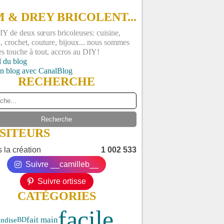
 & DREY BRICOLENT...
Y de deux sœurs bricoleuses: cuisine,
, crochet, couture, bijoux... nous sommes
es touche à tout, accros au DIY!
l du blog
un blog avec CanalBlog
RECHERCHE
ISITEURS
 la création
1 002 533
Suivre __camilleb__
Suivre ortisse
CATÉGORIES
facile
fait main
ndise
BD