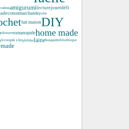
amigurumi
lecture
jouet
défi
e
cadeau
coton
ade
marchande
polar
DIY
ochet
fait maison
home made
e
roman
rapide
dessert
laine
s
phildar
livres
pile à lire
bouquin
bibliothèque
emade