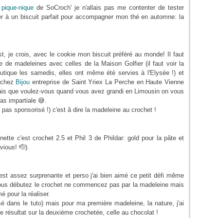
 pique-nique
de SoCroch' je n'allais pas me contenter de tester
tter à un biscuit parfait pour accompagner mon thé en automne: la
, je crois, avec le cookie mon biscuit préféré au monde! Il faut
de madeleines avec celles de la Maison Golfier (il faut voir la
utique les samedis, elles ont même été servies à l'Elysée !) et
e chez
Bijou
entreprise de Saint Yriex La Perche en Haute Vienne
mais que voulez-vous quand vous avez grandi en Limousin on vous
as impartiale 😅.
as sponsorisé !) c'est â dire la madeleine au crochet !
te c'est crochet 2.5 et Phil 3 de Phildar: gold pour la pâte et
vious! 🫡).
est assez surprenante et perso j'ai bien aimé ce petit défi même
i vous débutez le crochet ne commencez pas par la madeleine mais
é pour la réaliser.
sé dans le tuto) mais pour ma première madeleine, la nature, j'ai
le résultat sur la deuxième crochetée, celle au chocolat !