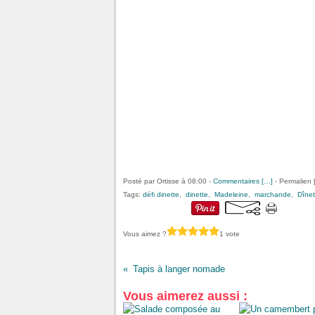
Posté par Ortisse à 08:00 -
Commentaires [
…
]
- Permalien 
Tags:
défi dinette
,
dinette
,
Madeleine
,
marchande
,
Dînet
Vous aimez ?
1 vote
Tapis à langer nomade
Vous aimerez aussi :