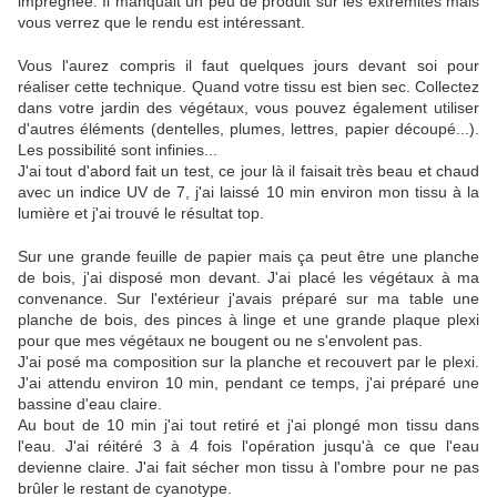
imprégnée. Il manquait un peu de produit sur les extrémités mais
vous verrez que le rendu est intéressant.
Vous l'aurez compris il faut quelques jours devant soi pour
réaliser cette technique. Quand votre tissu est bien sec. Collectez
dans votre jardin des végétaux, vous pouvez également utiliser
d'autres éléments (dentelles, plumes, lettres, papier découpé...).
Les possibilité sont infinies...
J'ai tout d'abord fait un test, ce jour là il faisait très beau et chaud
avec un indice UV de 7, j'ai laissé 10 min environ mon tissu à la
lumière et j'ai trouvé le résultat top.
Sur une grande feuille de papier mais ça peut être une planche
de bois, j'ai disposé mon devant. J'ai placé les végétaux à ma
convenance. Sur l'extérieur j'avais préparé sur ma table une
planche de bois, des pinces à linge et une grande plaque plexi
pour que mes végétaux ne bougent ou ne s'envolent pas.
J'ai posé ma composition sur la planche et recouvert par le plexi.
J'ai attendu environ 10 min, pendant ce temps, j'ai préparé une
bassine d'eau claire.
Au bout de 10 min j'ai tout retiré et j'ai plongé mon tissu dans
l'eau. J'ai réitéré 3 à 4 fois l'opération jusqu'à ce que l'eau
devienne claire. J'ai fait sécher mon tissu à l'ombre pour ne pas
brûler le restant de cyanotype.